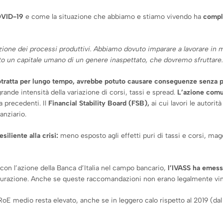
OVID-19
e come la situazione che abbiamo e stiamo vivendo ha
comple
zione dei processi produttivi. Abbiamo dovuto imparare a lavorare in
 un capitale umano di un genere inaspettato, che dovremo sfruttare.
rotratta per lungo tempo, avrebbe potuto causare conseguenze senza 
 grande intensità della variazione di corsi, tassi e spread.
L’azione comun
za precedenti. Il
Financial Stability Board (FSB),
ai cui lavori le autorit
anziario.
siliente alla crisi:
meno esposto agli effetti puri di tassi e corsi, ma
on l’azione della Banca d’Italia nel campo bancario,
l’IVASS ha emess
urazione. Anche se queste raccomandazioni non erano legalmente vincola
RoE medio resta elevato, anche se in leggero calo rispetto al 2019 (dal 1