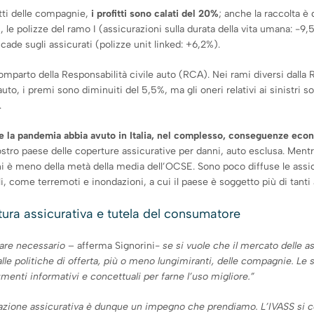
tti delle compagnie,
i profitti sono calati del 20%
; anche la raccolta è 
, le polizze del ramo I (assicurazioni sulla durata della vita umana: -
icade sugli assicurati (polizze unit linked: +6,2%).
omparto della Responsabilità civile auto (RCA). Nei rami diversi dalla R
o, i premi sono diminuiti del 5,5%, ma gli oneri relativi ai sinistri so
.
e la pandemia abbia avuto in Italia, nel complesso, conseguenze ec
ostro paese delle coperture assicurative per danni, auto esclusa. Mentre
ni è meno della metà della media dell’OCSE. Sono poco diffuse le assi
, come terremoti e inondazioni, a cui il paese è soggetto più di tanti a
tura assicurativa e tutela del consumatore
pare necessario
– afferma Signorini-
se si vuole che il mercato delle a
le politiche di offerta, più o meno lungimiranti, delle compagnie. Le
menti informativi e concettuali per farne l’uso migliore.”
zione assicurativa è dunque un impegno che prendiamo. L’IVASS si coor