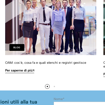
BLOG
OAM: cos’è, cosa fa e quali elenchi e registri gestisce
C
e
Per saperne di più
P
Nome*
oni utili alla tua