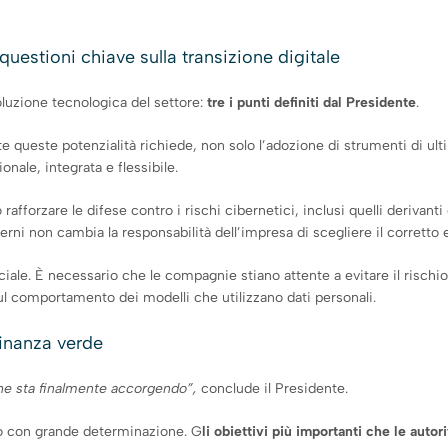
uestioni chiave sulla transizione digitale
luzione tecnologica del settore:
tre i punti definiti dal Presidente
.
te queste potenzialità richiede, non solo l’adozione di strumenti di u
onale, integrata e flessibile.
rafforzare le difese contro i rischi cibernetici, inclusi quelli derivan
esterni non cambia la responsabilità dell’impresa di scegliere il corrett
iciale. È necessario che le compagnie stiano attente a evitare il rischi
sul comportamento dei modelli che utilizzano dati personali.
finanza verde
 ne sta finalmente accorgendo”,
conclude il Presidente.
do con grande determinazione. G
li obiettivi più importanti che le auto