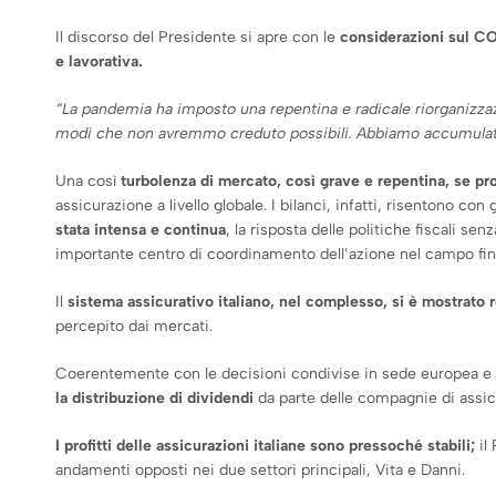
Il discorso del Presidente si apre con le
considerazioni sul C
e lavorativa.
“La pandemia ha imposto una repentina e radicale riorganizza
modi che non avremmo creduto possibili. Abbiamo accumulato
Una così
turbolenza di mercato, così grave e repentina, se p
assicurazione a livello globale. I bilanci, infatti, risentono con
stata intensa e continua
, la risposta delle politiche fiscali sen
importante centro di coordinamento dell’azione nel campo fin
Il
sistema assicurativo italiano, nel complesso, si è mostrato re
percepito dai mercati.
Coerentemente con le decisioni condivise in sede europea e c
la distribuzione di dividendi
da parte delle compagnie di assic
I profitti delle assicurazioni italiane sono pressoché stabili;
il 
andamenti opposti nei due settori principali, Vita e Danni.