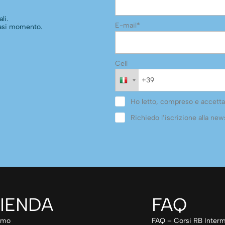
li.
E-mail*
siasi momento.
Cell
Ho letto, compreso e accetta
Richiedo l’iscrizione alla news
IENDA
FAQ
amo
FAQ – Corsi RB Interm