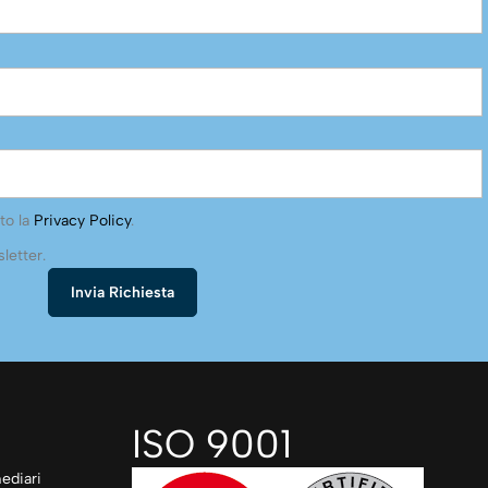
to la
Privacy Policy
.
letter.
ISO 9001
ediari