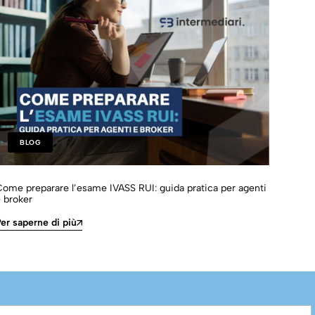
BLOG
ome preparare l’esame IVASS RUI: guida pratica per agenti
Obbli
 broker
inter
er saperne di più
Per s