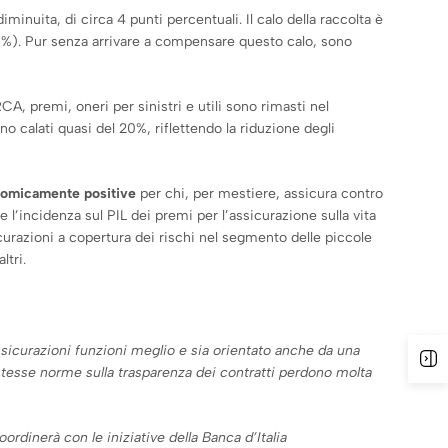
diminuita, di circa 4 punti percentuali. Il calo della raccolta è
9,5%). Pur senza arrivare a compensare questo calo, sono
CA, premi, oneri per sinistri e utili sono rimasti nel
no calati quasi del 20%, riflettendo la riduzione degli
onomicamente positive
per chi, per mestiere, assicura contro
 l’incidenza sul PIL dei premi per l’assicurazione sulla vita
curazioni a copertura dei rischi nel segmento delle piccole
ltri.
ssicurazioni funzioni meglio e sia orientato anche da una
A
 stesse norme sulla trasparenza dei contratti perdono molta
dinerà con le iniziative della Banca d’Italia