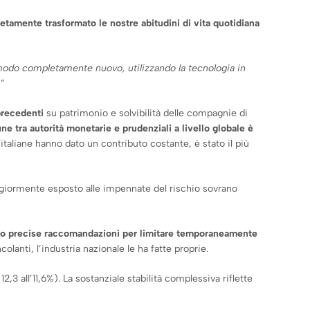
tamente trasformato le nostre abitudini di vita quotidiana
 modo completamente nuovo, utilizzando la tecnologia in
”
precedenti
su patrimonio e solvibilità delle compagnie di
e tra autorità monetarie e prudenziali a livello globale è
à italiane hanno dato un contributo costante, è stato il più
ggiormente esposto alle impennate del rischio sovrano
o precise raccomandazioni per limitare temporaneamente
nti, l’industria nazionale le ha fatte proprie.
2,3 all’11,6%). La sostanziale stabilità complessiva riflette