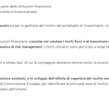
arte delle istituzioni finanziarie;
iente la finanza privata.
ssaria
sia per la gestione del rischio del portafoglio di investimenti, si
tuzioni finanziarie,
consiste nel valutare i rischi fisici e di transizion
lessivo di risk management
. I rischi climatici sono per lo più a lungo 
ri e stress test, di cui le compagnie dovranno tenere conto; lo scorso 
erture esistenti, e lo sviluppo dell’offerta di copertura del rischio am
a Commissione Europea, per identificare le principali aree di rischio c
paesi dell’Unione.