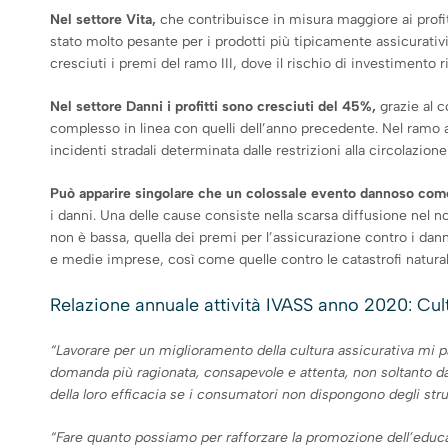
Nel settore Vita,
che contribuisce in misura maggiore ai profi
stato molto pesante per i prodotti più tipicamente assicurativi
cresciuti i premi del ramo III, dove il rischio di investimento r
Nel settore Danni i profitti sono cresciuti del 45%,
grazie al c
complesso in linea con quelli dell’anno precedente. Nel ramo aut
incidenti stradali determinata dalle restrizioni alla circolazione
Può apparire singolare che un colossale evento dannoso com
i danni. Una delle cause consiste nella scarsa diffusione nel n
non è bassa, quella dei premi per l’assicurazione contro i dan
e medie imprese, così come quelle contro le catastrofi naturali
Relazione annuale attività IVASS anno 2020: Cul
“Lavorare per un miglioramento della cultura assicurativa mi 
domanda più ragionata, consapevole e attenta, non soltanto dal
della loro efficacia se i consumatori non dispongono degli stru
“Fare quanto possiamo per rafforzare la promozione dell’educa