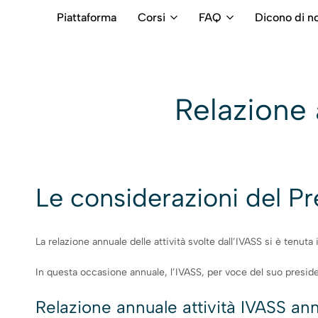
Piattaforma
Corsi
FAQ
Dicono di no
RB
Numero
Intermediari
Verde
800699992
Relazione 
Le considerazioni del Pr
La relazione annuale delle attività svolte dall’IVASS si è tenuta 
In questa occasione annuale, l’IVASS, per voce del suo president
Relazione annuale attività IVASS a