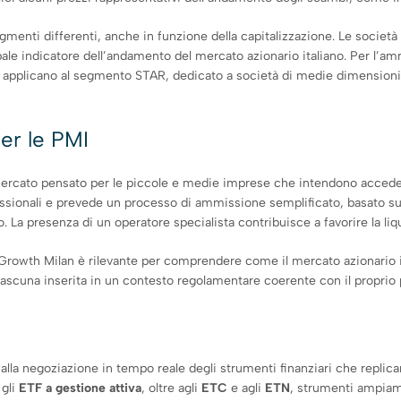
gmenti differenti, anche in funzione della capitalizzazione. Le societ
le indicatore dell’andamento del mercato azionario italiano. Per l’ammi
i applicano al segmento STAR, dedicato a società di medie dimensioni ch
er le PMI
ercato pensato per le piccole e medie imprese che intendono accedere
ssionali e prevede un processo di ammissione semplificato, basato sul 
 La presenza di un operatore specialista contribuisce a favorire la liqu
Growth Milan è rilevante per comprendere come il mercato azionario it
 ciascuna inserita in un contesto regolamentare coerente con il proprio p
lla negoziazione in tempo reale degli strumenti finanziari che replicano
 gli
ETF a gestione attiva
, oltre agli
ETC
e agli
ETN
, strumenti ampiame