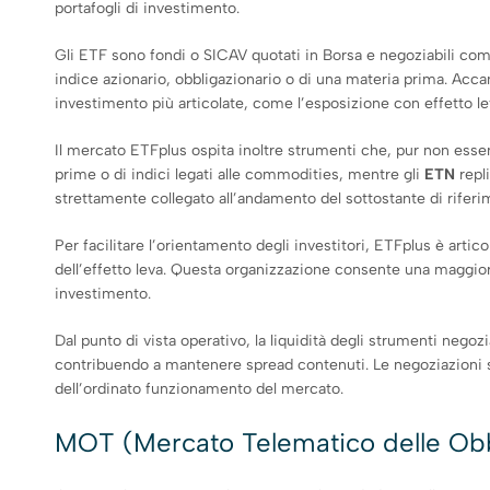
portafogli di investimento.
Gli ETF sono fondi o SICAV quotati in Borsa e negoziabili come
indice azionario, obbligazionario o di una materia prima. Acc
investimento più articolate, come l’esposizione con effetto leva
Il mercato ETFplus ospita inoltre strumenti che, pur non es
prime o di indici legati alle commodities, mentre gli
ETN
repli
strettamente collegato all’andamento del sottostante di riferi
Per facilitare l’orientamento degli investitori, ETFplus è arti
dell’effetto leva. Questa organizzazione consente una maggiore
investimento.
Dal punto di vista operativo, la liquidità degli strumenti nego
contribuendo a mantenere spread contenuti. Le negoziazioni si 
dell’ordinato funzionamento del mercato.
MOT (Mercato Telematico delle Obb