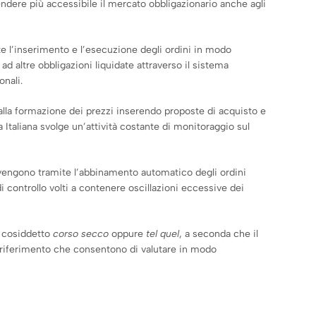
rendere più accessibile il mercato obbligazionario anche agli
te l’inserimento e l’esecuzione degli ordini in modo
ad altre obbligazioni liquidate attraverso il sistema
onali.
 alla formazione dei prezzi inserendo proposte di acquisto e
 Italiana svolge un’attività costante di monitoraggio sul
avvengono tramite l’abbinamento automatico degli ordini
i controllo volti a contenere oscillazioni eccessive dei
l cosiddetto
corso secco
oppure
tel quel
, a seconda che il
di riferimento che consentono di valutare in modo