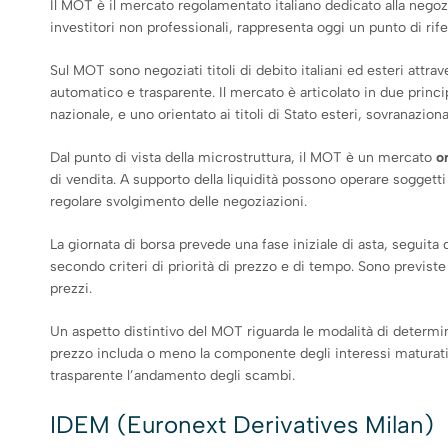
Il MOT è il mercato regolamentato italiano dedicato alla negozia
investitori non professionali, rappresenta oggi un punto di riferi
Sul MOT sono negoziati titoli di debito italiani ed esteri att
automatico e trasparente. Il mercato è articolato in due princip
nazionale, e uno orientato ai titoli di Stato esteri, sovranazion
Dal punto di vista della microstruttura, il MOT è un mercato
o
di vendita. A supporto della liquidità possono operare soggetti
regolare svolgimento delle negoziazioni.
La giornata di borsa prevede una fase iniziale di asta, seguit
secondo criteri di priorità di prezzo e di tempo. Sono previste 
prezzi.
Un aspetto distintivo del MOT riguarda le modalità di determi
prezzo includa o meno la componente degli interessi maturati. 
trasparente l’andamento degli scambi.
IDEM (Euronext Derivatives Milan)