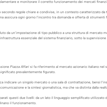
olamentare e monitorare il corretto funzionamento dei mercati finanziar
o secondo regole chiare e condivise, in un contesto caratterizzato da t
na assicura ogni giorno l’incontro tra domanda e offerta di strumenti fin
oluto da un’impostazione di tipo pubblico a una struttura di mercato mo
frastruttura essenziale del sistema finanziario, sotto la supervisione d
essione
Piazza Affari
si fa riferimento al mercato azionario italiano nel
ignificato prevalentemente figurato.
ca indicare un singolo mercato o una sala di contrattazione, bensì l’in
la comunicazione e la sintesi giornalistica, ma che va distinta dalla rea
ti questi due livelli: da un lato il linguaggio semplificato utilizzato da
linano il funzionamento.