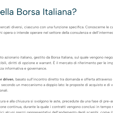
ella Borsa Italiana?
 mercati diversi, ciascuno con una funzione specifica. Conoscerne le ca
 chi opera o intende operare nel settore della consulenza e dell’interme
to azionario italiano, gestito da Borsa Italiana, sul quale vengono nego
ili, diritti di opzione e warrant. È il mercato di riferimento per le i
renza informativa e governance.
r driven
, basato sull’incontro diretto tra domanda e offerta attravers
, secondo un meccanismo a doppio lato: le proposte di acquisto e di ve
onali.
rtura e alla chiusura si svolgono le aste, precedute da una fase di pre-
ione continua, durante la quale i contratti vengono conclusi in tempo r
ici alcuni prezzi rappresentativi dell’andamento degli scambi, come il p