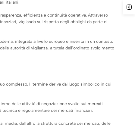
i italiani.
A
rasparenza, efficienza e continuità operativa. Attraverso
anziari, vigilando sul rispetto degli obblighi da parte di
derna, integrata a livello europeo e inserita in un contesto
elle autorità di vigilanza, a tutela dell’ordinato svolgimento
 suo complesso. Il termine deriva dal luogo simbolico in cui
sieme delle attività di negoziazione svolte sui mercati
ltà tecnica e regolamentare dei mercati finanziari.
i media, dall’altro la struttura concreta dei mercati, delle