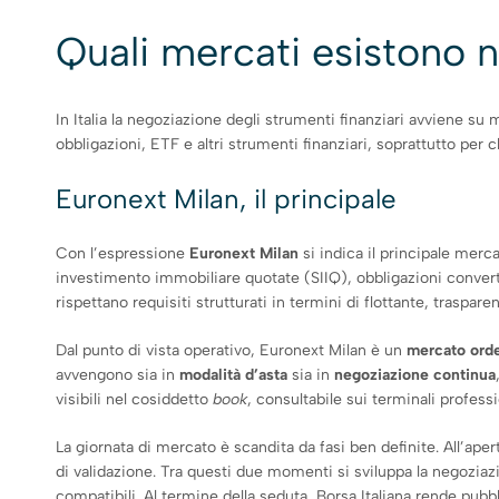
Quali mercati esistono n
In Italia la negoziazione degli strumenti finanziari avviene su
obbligazioni, ETF e altri strumenti finanziari, soprattutto per
Euronext Milan, il principale
Con l’espressione
Euronext Milan
si indica il principale merca
investimento immobiliare quotate (SIIQ), obbligazioni convertib
rispettano requisiti strutturati in termini di flottante, traspa
Dal punto di vista operativo, Euronext Milan è un
mercato orde
avvengono sia in
modalità d’asta
sia in
negoziazione continua
visibili nel cosiddetto
book
, consultabile sui terminali professi
La giornata di mercato è scandita da fasi ben definite. All’ape
di validazione. Tra questi due momenti si sviluppa la negoziaz
compatibili. Al termine della seduta, Borsa Italiana rende pubbl