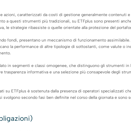
 azioni, caratterizzati da costi di gestione generalmente contenuti e 
anto a questi strumenti più tradizionali, su ETFplus sono presenti anc
, le strategie ribassiste o quelle orientate alla protezione del portafog
sendo fondi, presentano un meccanismo di funzionamento assimilabile.
cano la performance di altre tipologie di sottostanti, come valute o indi
mento.
colato in segmenti e classi omogenee, che distinguono gli strumenti in 
 trasparenza informativa e una selezione più consapevole degli strument
ziati su ETFplus è sostenuta dalla presenza di operatori specializzati c
svolgono secondo fasi ben definite nel corso della giornata e sono sog
ligazioni)