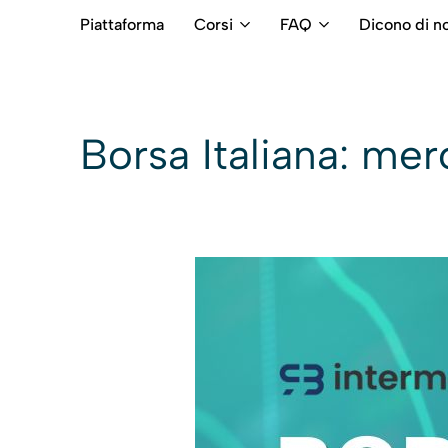
Piattaforma
Corsi
FAQ
Dicono di no
RB
Numero
Intermediari
Verde
800699992
Borsa Italiana: merc