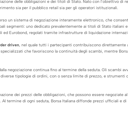
zione delle obbligazioni e dei titoli di Stato. Nato con l’obiettivo di 
mento sia per il pubblico retail sia per gli operatori istituzionali.
raverso un sistema di negoziazione interamente elettronico, che consen
ali segmenti: uno dedicato prevalentemente ai titoli di Stato italiani e 
ali ed Eurobond, regolati tramite infrastrutture di liquidazione internazi
rder driven
, nel quale tutti i partecipanti contribuiscono direttamente
 specializzati che favoriscono la continuità degli scambi, mentre Borsa
a dalla negoziazione continua fino al termine della seduta. Gli scambi 
diverse tipologie di ordini, con o senza limite di prezzo, e strumenti d
nazione dei prezzi delle obbligazioni, che possono essere negoziate a
Al termine di ogni seduta, Borsa Italiana diffonde prezzi ufficiali e 