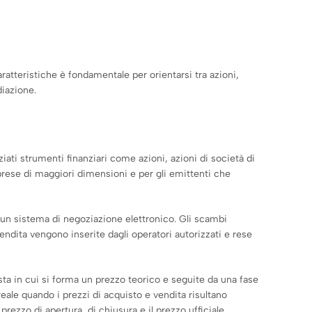
ratteristiche è fondamentale per orientarsi tra azioni,
diazione.
ziati strumenti finanziari come azioni, azioni di società di
mprese di maggiori dimensioni e per gli emittenti che
o un sistema di negoziazione elettronico. Gli scambi
ndita vengono inserite dagli operatori autorizzati e rese
asta in cui si forma un prezzo teorico e seguite da una fase
eale quando i prezzi di acquisto e vendita risultano
rezzo di apertura, di chiusura e il prezzo ufficiale.