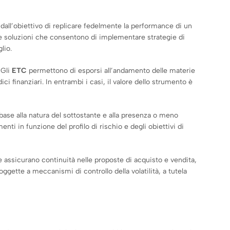
dall’obiettivo di replicare fedelmente la performance di un
he soluzioni che consentono di implementare strategie di
lio.
 Gli
ETC
permettono di esporsi all’andamento delle materie
ci finanziari. In entrambi i casi, il valore dello strumento è
base alla natura del sottostante e alla presenza o meno
i in funzione del profilo di rischio e degli obiettivi di
he assicurano continuità nelle proposte di acquisto e vendita,
gette a meccanismi di controllo della volatilità, a tutela