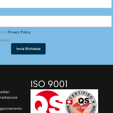
to la
Privacy Policy
.
letter.
ISO 9001
ediari
rmediazione
ggiornamento