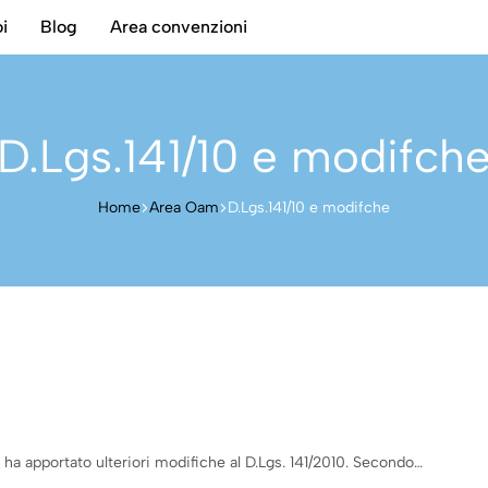
i
Blog
Area convenzioni
D.Lgs.141/10 e modifch
Home
Area Oam
D.Lgs.141/10 e modifche
i, ha apportato ulteriori modifiche al D.Lgs. 141/2010. Secondo…