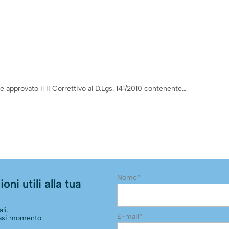
e approvato il II Correttivo al D.Lgs. 141/2010 contenente…
Nome*
oni utili alla tua
li.
E-mail*
siasi momento.