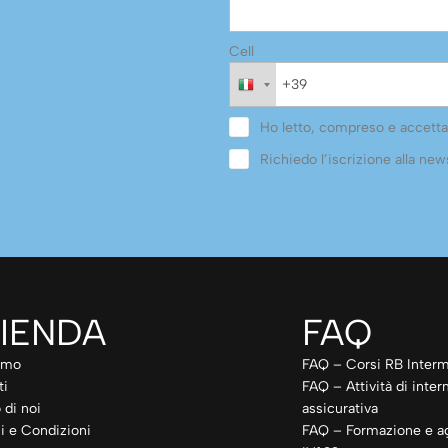
Cell
Ho letto, compreso e accetta
Richiedo l’iscrizione alla news
IENDA
FAQ
amo
FAQ – Corsi RB Interm
ti
FAQ – Attività di inte
 di noi
assicurativa
i e Condizioni
FAQ – Formazione e a