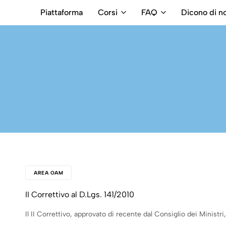
Piattaforma
Corsi
FAQ
Dicono di no
RB
Numero
Intermediari
Verde
800699992
AREA OAM
II Correttivo al D.Lgs. 141/2010
Il II Correttivo, approvato di recente dal Consiglio dei Ministr