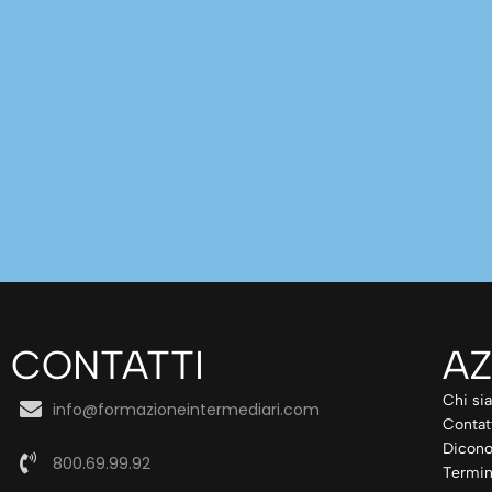
CONTATTI
AZ
Chi si
info@formazioneintermediari.com
Contat
Dicono
800.69.99.92
Termin