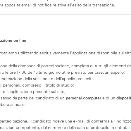
pposita email di notifica relativa all’esito della transazione.
azione on line
ganismo utilizzando esclusivamente l’applicazione disponibile sul sito
zione della domanda di partecipazione, completa di tutti gli elementi ri
 le ore 17:00 dell’ultimo giorno utile previsto per ciascun appello;
ndicazione della sessione e dell’appello prescelti;
i personali, compreso il titolo di studio;
e l’applicazione presente sul sito;
ssesso da parte del candidato di un
personal computer
e di un
disposi
libera annuale.
artecipazione, il candidato riceve una e-mail di conferma all’indirizzo
 Finanziari competente, del numero e della data di protocollo in entrata d