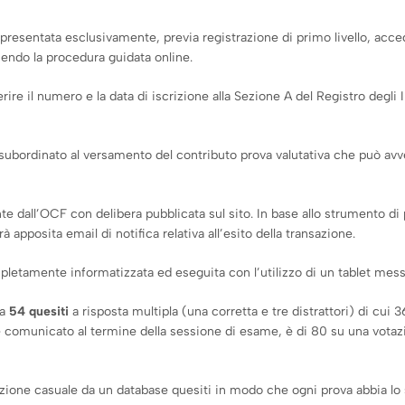
resentata esclusivamente, previa registrazione di primo livello, acceden
uendo la procedura guidata online.
serire il numero e la data di iscrizione alla Sezione A del Registro degli
 è subordinato al versamento del contributo prova valutativa che può 
te dall’OCF con delibera pubblicata sul sito. In base allo strumento di
pposita email di notifica relativa all’esito della transazione.
pletamente informatizzata ed eseguita con l’utilizzo di un tablet mes
da
54 quesiti
a risposta multipla (una corretta e tre distrattori) di cui 36
o è comunicato al termine della sessione di esame, è di 80 su una vota
zione casuale da un database quesiti in modo che ogni prova abbia lo st