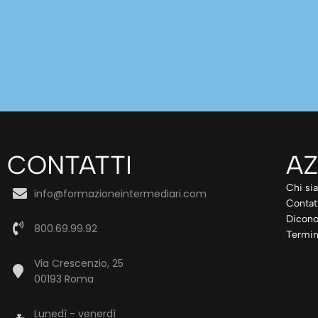
CONTATTI
AZ
Chi si
info@formazioneintermediari.com
Contat
Dicono
800.69.99.92
Termin
Via Crescenzio, 25
00193 Roma
Lunedì - venerdì