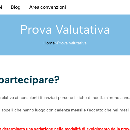
i
Blog
Area convenzioni
Prova Valutativa
Home
Prova Valutativa
partecipare?
bo relative ai consulenti finanziari persone fisiche è indetta almeno an
 e appelli che hanno luogo con
cadenza mensile
(eccetto che nei mesi d
 determinato una variazione nelle modalità di svolgimento della prova