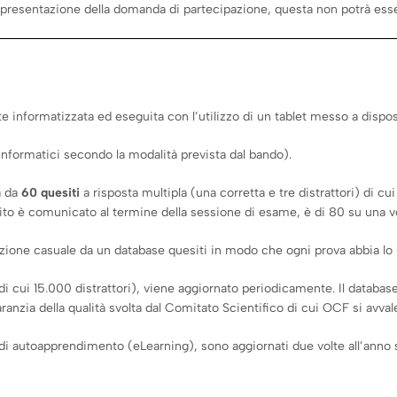
 presentazione della domanda di partecipazione, questa non potrà ess
informatizzata ed eseguita con l’utilizzo di un tablet messo a dispos
 informatici secondo la modalità prevista dal bando).
a da
60 quesiti
a risposta multipla (una corretta e tre distrattori) di cui
esito è comunicato al termine della sessione di esame, è di 80 su una 
zione casuale da un database quesiti in modo che ogni prova abbia lo st
ui 15.000 distrattori), viene aggiornato periodicamente. Il database 
aranzia della qualità svolta dal Comitato Scientifico di cui OCF si avval
 di autoapprendimento (eLearning), sono aggiornati due volte all’anno su