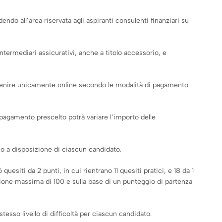
do all’area riservata agli aspiranti consulenti finanziari su
 Intermediari assicurativi, anche a titolo accessorio, e
avvenire unicamente online secondo le modalità di pagamento
 pagamento prescelto potrà variare l’importo delle
so a disposizione di ciascun candidato.
 quesiti da 2 punti, in cui rientrano 11 quesiti pratici, e 18 da 1
zione massima di 100 e sulla base di un punteggio di partenza
esso livello di difficoltà per ciascun candidato.