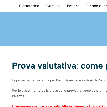
Piattaforma
Corsi
FAQ
Dicono di no
RB
Numero
Intermediari
Verde
800699992
Prova valutativa
:
come 
La prova valutativa unica per l’iscrizione nelle sezioni dell’al
Per lo svolgimento della prova sono previsti diverse sessioni
Palermo.
(L’emergenza sanitaria causata dalla pandemia da Covid-19 ha