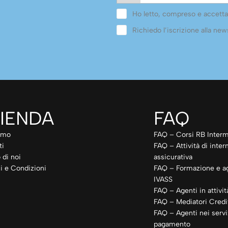
Ho letto, compreso e accetta
Richiedo l’iscrizione alla news
IENDA
FAQ
amo
FAQ – Corsi RB Interm
ti
FAQ – Attività di inte
 di noi
assicurativa
i e Condizioni
FAQ – Formazione e a
IVASS
FAQ – Agenti in attivit
FAQ – Mediatori Credit
FAQ – Agenti nei servi
pagamento