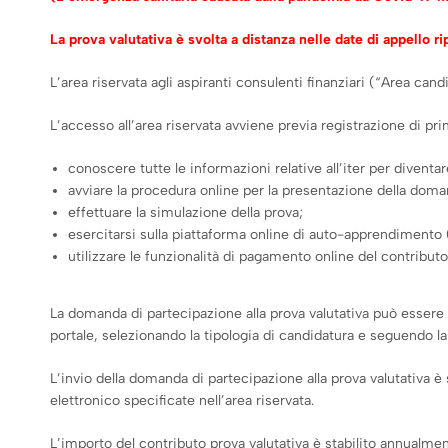
La prova valutativa è svolta a distanza nelle date di appello r
L’area riservata agli aspiranti consulenti finanziari (“Area cand
L’accesso all’area riservata avviene previa registrazione di pri
conoscere tutte le informazioni relative all’iter per diventa
avviare la procedura online per la presentazione della doman
effettuare la simulazione della prova;
esercitarsi sulla piattaforma online di auto-apprendimento 
utilizzare le funzionalità di pagamento online del contribut
La domanda di partecipazione alla prova valutativa può essere p
portale, selezionando la tipologia di candidatura e seguendo l
L’invio della domanda di partecipazione alla prova valutativa 
elettronico specificate nell’area riservata.
L’importo del contributo prova valutativa è stabilito annualmen