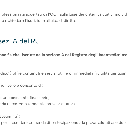
 professionalità accertati dall’OCF sulla base dei criteri valutativi ind
richiedere l’iscrizione all’albo di diritto.
 sez. A del RUI
ne fisiche, iscritte nella sezione A del Registro degli Intermediari assi
idato”) offre contenuti e servizi utili e di immediata fruibilità per quant
mo livello e consente di:
re un consulente finanziario;
da di partecipazione alla prova valutativa;
eLearning);
 per presentare domanda di partecipazione alla prova valutativa e del co