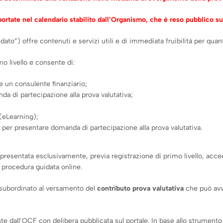
iportate nel calendario stabilito dall’Organismo, che è reso pubblico su
idato”) offre contenuti e servizi utili e di immediata fruibilità per quant
mo livello e consente di:
re un consulente finanziario;
da di partecipazione alla prova valutativa;
(eLearning);
o per presentare domanda di partecipazione alla prova valutativa.
resentata esclusivamente, previa registrazione di primo livello, acceden
a procedura guidata online.
è subordinato al versamento del
contributo prova valutativa
che può avv
te dall’OCF con delibera pubblicata sul portale. In base allo strumento