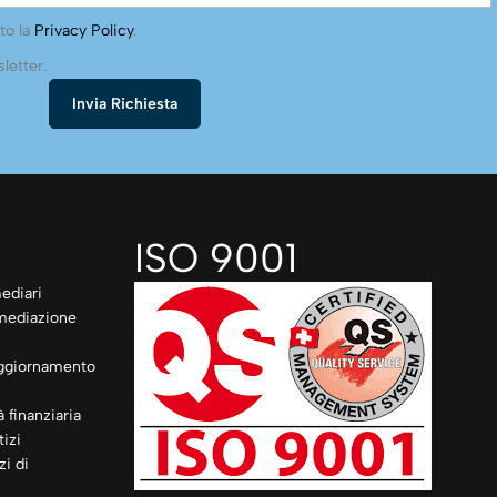
to la
Privacy Policy
.
letter.
ISO 9001
ediari
rmediazione
ggiornamento
à finanziaria
izi
zi di