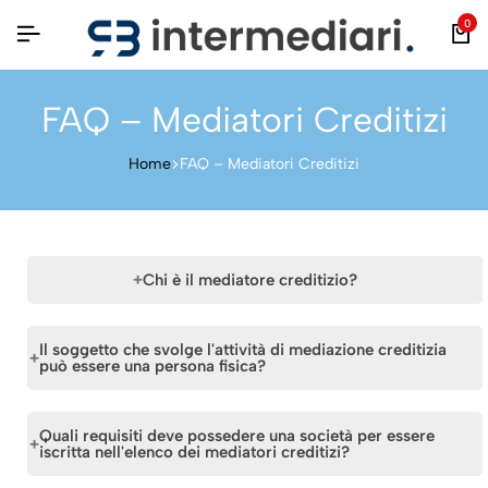
0
FAQ – Mediatori Creditizi
Home
FAQ – Mediatori Creditizi
Chi è il mediatore creditizio?
È mediatore creditizio il soggetto che mette in relazione,
Il soggetto che svolge l'attività di mediazione creditizia
anche attraverso attività di consulenza, banche o
può essere una persona fisica?
intermediari finanziari previsti dal Titolo V del TUB con la
potenziale clientela per la concessione di finanziamenti
No. La legge riserva lo svolgimento dell’attività di
Quali requisiti deve possedere una società per essere
sotto qualsiasi forma.
mediazione creditizia alle società per azioni, alle società in
iscritta nell'elenco dei mediatori creditizi?
accomandita per azioni, alle società a responsabilità