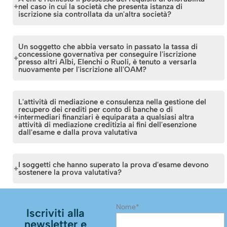
si trovano il candidato ed il soggetto erogante il test e la
comunicazione?” group=”group-1″]
nel caso in cui la società che presenta istanza di
puntuale illustrazione delle cautele adottate per garantire la
iscrizione sia controllata da un'altra società?
verifica del corretto svolgimento del test.
E’ possibile. Fino alla comunicazione dei dati della polizza,
tuttavia, l’iscrizione è inefficace e il soggetto risulta
Il possesso dei requisiti di onorabilità è richiesto a tutti
Un soggetto che abbia versato in passato la tassa di
iscritto con la dicitura “non operativo”.
coloro che svolgono funzioni di amministrazione, direzione
concessione governativa per conseguire l'iscrizione
presso altri Albi, Elenchi o Ruoli, è tenuto a versarla
e controllo nella società che si iscrive e nella società
nuovamente per l'iscrizione all'OAM?
controllante.
Si, poiché il DPR 26/10/1972 n.641 prevede che i soggetti
L'attività di mediazione e consulenza nella gestione del
che ottengono l’iscrizione presso Albi, Elenchi o Ruoli
recupero dei crediti per conto di banche o di
intermediari finanziari è equiparata a qualsiasi altra
debbano versare all’Erario una tassa di concessione
attività di mediazione creditizia ai fini dell'esenzione
governativa una tantum pari ad € 168,00.
dall'esame e dalla prova valutativa
L’attività di mediazione e consulenza nella gestione del
I soggetti che hanno superato la prova d'esame devono
recupero dei crediti (svolta ai sensi dell’art. 17 della “Legge
sostenere la prova valutativa?
sul Risparmio”, n. 262/05) è del tutto equiparata a qualsiasi
altra attività di mediazione creditizia ai fini dell’esonero
No. I soggetti che hanno superato la prova d’esame sono
dall’esame e dalla prova valutativa. L’esenzione è
Nome*
Iscriviti alla
esonerati dalla prova valutativa.
ovviamente condizionata all’effettiva iscrizione nell’albo
newsletter e