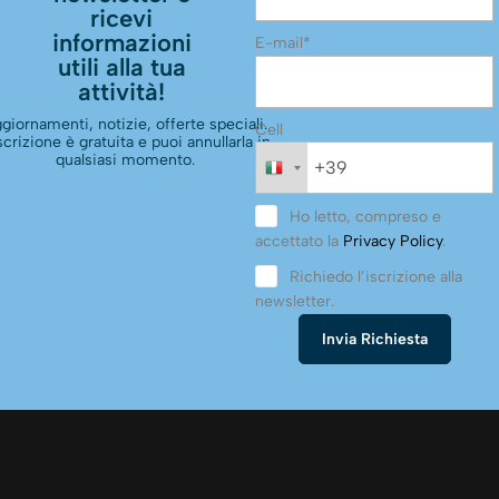
dei mediatori creditizi per almeno tre anni nel
ricevi
quinquiennio precedente la richiesta di iscrizione ed al
informazioni
E-mail*
raggiungimento delle soglie di reddito/fatturato previste
utili alla tua
dall’OAM.
attività!
giornamenti, notizie, offerte speciali.
Cell
scrizione è gratuita e puoi annullarla in
qualsiasi momento.
Ho letto, compreso e
accettato la
Privacy Policy
.
Richiedo l’iscrizione alla
newsletter.