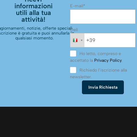
informazioni
E-mail*
utili alla tua
attività!
giornamenti, notizie, offerte speciali.
Cell
scrizione è gratuita e puoi annullarla in
qualsiasi momento.
Ho letto, compreso e
accettato la
Privacy Policy
.
Richiedo l’iscrizione alla
newsletter.