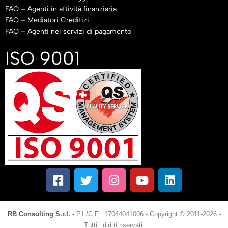
FAQ – Agenti in attività finanziaria
FAQ – Mediatori Creditizi
FAQ – Agenti nei servizi di pagamento
ISO 9001
RB Consulting S.r.l.
-
P.I./C.F.: 17044041006
-
Copyright © 2011-2026 -
Tutti i diritti riservati.