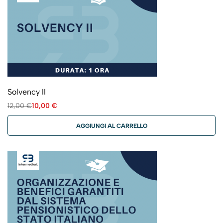
Solvency II
12,00
€
10,00
€
AGGIUNGI AL CARRELLO