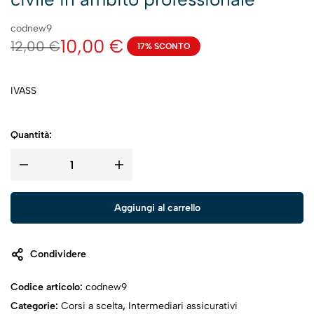
codnew9
10,00
€
12,00
€
17% SCONTO
IVASS
Quantità:
Aggiungi al carrello
Condividere
Codice articolo:
codnew9
Categorie:
Corsi a scelta
,
Intermediari assicurativi