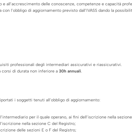
to e all’accrescimento delle conoscenze, competenze e capacità profes
a con l’obbligo di aggiornamento previsto dall’IVASS dando la possibilit
isiti professionali degli intermediari assicurativi e riassicurativi.
 corsi di durata non inferiore a
30h annuali
.
portati i soggetti tenuti all’obbligo di aggiornamento:
dell’intermediario per il quale operano, ai fini dell’iscrizione nella sezion
ll’iscrizione nella sezione C del Registro;
iscrizione delle sezioni E o F del Registro;