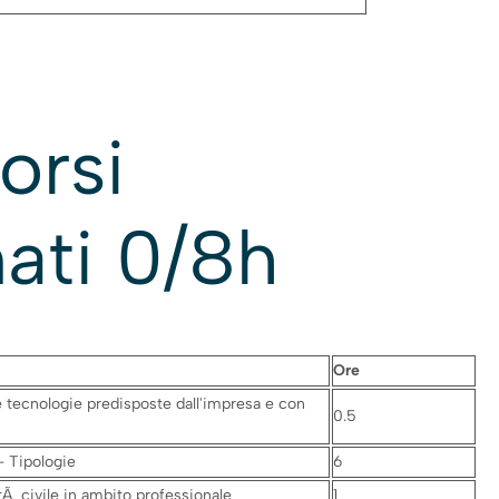
orsi
nati
0
/8h
Ore
e tecnologie predisposte dall'impresa e con
0.5
- Tipologie
6
tÃ civile in ambito professionale
1