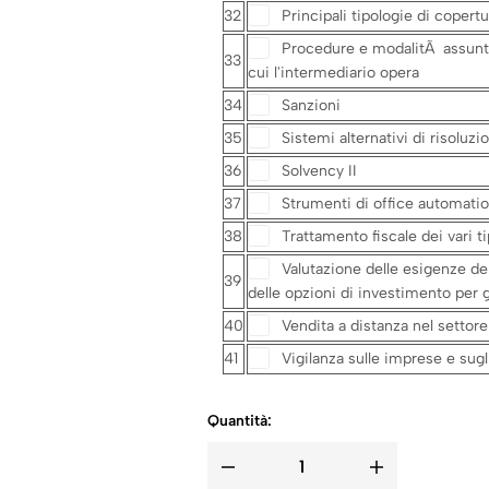
32
Principali tipologie di copert
Procedure e modalitÃ assuntiv
33
cui l'intermediario opera
34
Sanzioni
35
Sistemi alternativi di risoluzion
36
Solvency II
37
Strumenti di office automati
38
Trattamento fiscale dei vari ti
Valutazione delle esigenze dei
39
delle opzioni di investimento per g
40
Vendita a distanza nel settore
41
Vigilanza sulle imprese e sugl
Quantità: