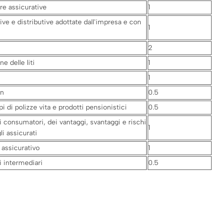
ure assicurative
1
e e distributive adottate dall'impresa e con
1
2
e delle liti
1
1
on
0.5
pi di polizze vita e prodotti pensionistici
0.5
 consumatori, dei vantaggi, svantaggi e rischi
1
li assicurati
 assicurativo
1
i intermediari
0.5