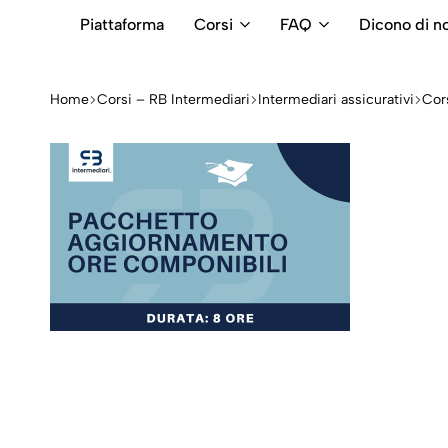
Piattaforma
Corsi
FAQ
Dicono di no
RB
Numero
Intermediari
Verde
800699992
Home
Corsi – RB Intermediari
Intermediari assicurativi
Cors