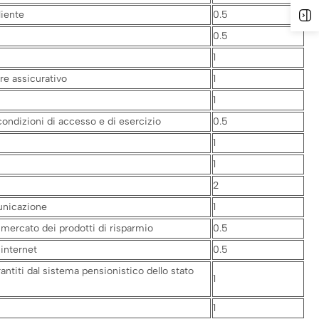
liente
0.5
0.5
1
re assicurativo
1
1
ondizioni di accesso e di esercizio
0.5
1
1
2
unicazione
1
 mercato dei prodotti di risparmio
0.5
 internet
0.5
ntiti dal sistema pensionistico dello stato
1
1