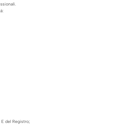
sionali.
à:
e E del Registro;