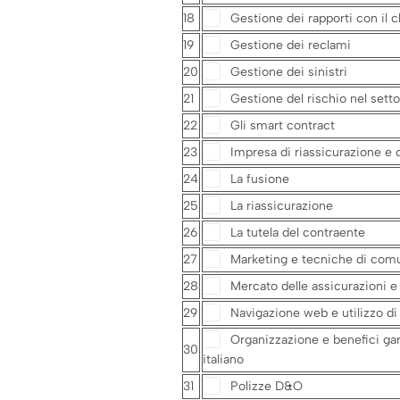
18
Gestione dei rapporti con il c
19
Gestione dei reclami
20
Gestione dei sinistri
21
Gestione del rischio nel setto
22
Gli smart contract
23
Impresa di riassicurazione e c
24
La fusione
25
La riassicurazione
26
La tutela del contraente
27
Marketing e tecniche di com
28
Mercato delle assicurazioni e
29
Navigazione web e utilizzo di
Organizzazione e benefici gara
30
italiano
31
Polizze D&O