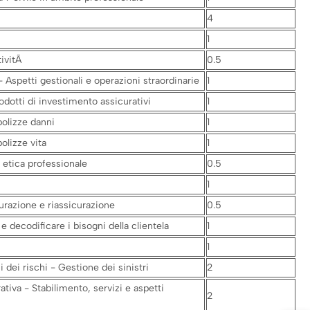
4
1
tivitÃ
0.5
Aspetti gestionali e operazioni straordinarie
1
odotti di investimento assicurativi
1
polizze danni
1
olizze vita
1
etica professionale
0.5
1
curazione e riassicurazione
0.5
decodificare i bisogni della clientela
1
1
 dei rischi - Gestione dei sinistri
2
tiva - Stabilimento, servizi e aspetti
2