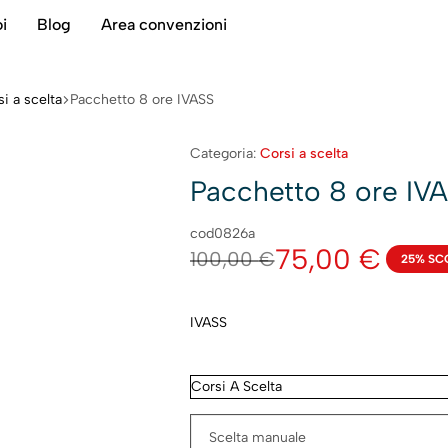
i
Blog
Area convenzioni
i a scelta
Pacchetto 8 ore IVASS
Categoria:
Corsi a scelta
Pacchetto 8 ore IV
cod0826a
75,00
€
100,00
€
25% SC
IVASS
Corsi A Scelta