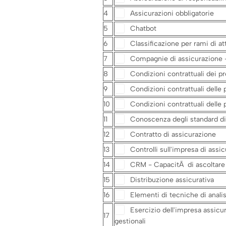
4
Assicurazioni obbligatorie
5
Chatbot
6
Classificazione per rami di at
7
Compagnie di assicurazione - 
8
Condizioni contrattuali dei pr
9
Condizioni contrattuali delle 
10
Condizioni contrattuali delle p
11
Conoscenza degli standard di 
12
Contratto di assicurazione
13
Controlli sull'impresa di assi
14
CRM - CapacitÃ di ascoltare e 
15
Distribuzione assicurativa
16
Elementi di tecniche di analisi
Esercizio dell'impresa assicura
17
gestionali