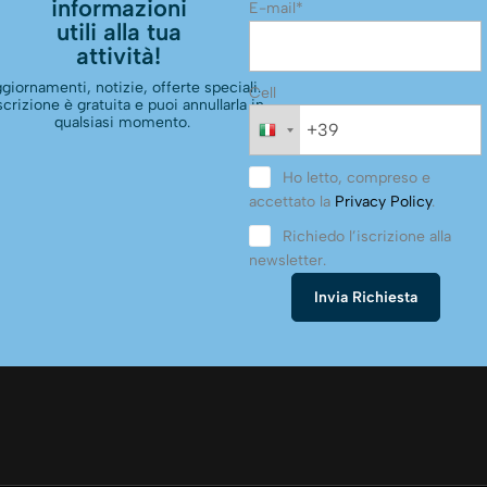
informazioni
E-mail*
utili alla tua
attività!
giornamenti, notizie, offerte speciali.
Cell
scrizione è gratuita e puoi annullarla in
qualsiasi momento.
Ho letto, compreso e
accettato la
Privacy Policy
.
Richiedo l’iscrizione alla
newsletter.