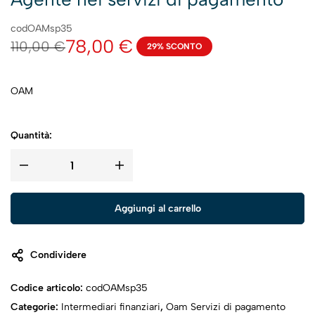
codOAMsp35
78,00
€
110,00
€
29% SCONTO
OAM
Quantità:
Aggiungi al carrello
Condividere
Codice articolo:
codOAMsp35
Categorie:
Intermediari finanziari
,
Oam Servizi di pagamento