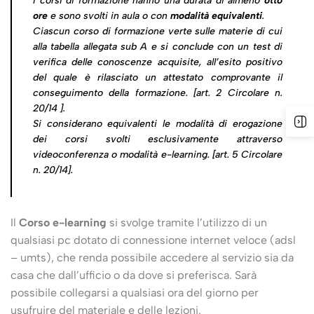
I corsi di formazione hanno una durata di almeno
otto
ore
e sono svolti in aula o con
modalità equivalenti
.
Ciascun corso di formazione verte sulle materie di cui
alla tabella allegata sub A e si conclude con un test di
verifica delle conoscenze acquisite, all’esito positivo
del quale è rilasciato un attestato comprovante il
conseguimento della formazione. [art. 2
Circolare n.
20/14
].
Si considerano equivalenti le modalità di erogazione
dei corsi svolti esclusivamente attraverso
videoconferenza o modalità e-learning. [art. 5
Circolare
n. 20/14
].
Il
Corso e-learning
si svolge tramite l’utilizzo di un
qualsiasi pc dotato di connessione internet veloce (adsl
– umts), che renda possibile accedere al servizio sia da
casa che dall’ufficio o da dove si preferisca. Sarà
possibile collegarsi a qualsiasi ora del giorno per
usufruire del materiale e delle lezioni.