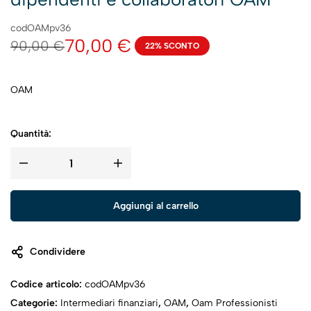
codOAMpv36
70,00
€
90,00
€
22% SCONTO
OAM
Quantità:
Aggiungi al carrello
Condividere
Codice articolo:
codOAMpv36
Categorie:
Intermediari finanziari
,
OAM
,
Oam Professionisti