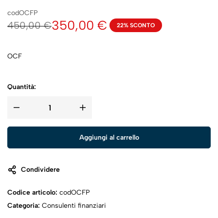
codOCFP
350,00
€
450,00
€
22% SCONTO
OCF
Quantità:
Aggiungi al carrello
Condividere
Codice articolo:
codOCFP
Categoria:
Consulenti finanziari