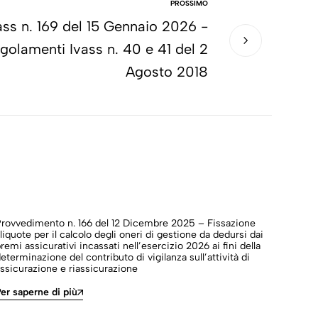
PROSSIMO
ss n. 169 del 15 Gennaio 2026 -
golamenti Ivass n. 40 e 41 del 2
Agosto 2018
Provvedimento n. 166 del 12 Dicembre 2025 – Fissazione
Provv
liquote per il calcolo degli oneri di gestione da dedursi dai
idone
remi assicurativi incassati nell’esercizio 2026 ai fini della
titol
eterminazione del contributo di vigilanza sull’attività di
ssicurazione e riassicurazione
Per s
er saperne di più