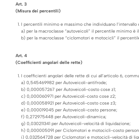
Art. 3
(Misura dei percentili)
I percentili minimo e massimo che individuano l’intervallo di
a) per la macroclasse “autoveicoli” il percentile minimo è i
b) per la macroclasse “ciclomotori e motocicli” il percentil
Art. 4
(Coefficienti angolari delle rette)
I coefficienti angolari delle rette di cui all’articolo 6, co
a) 0,545469982 per Autoveicoli-antifrode;
b) 0,000057267 per Autoveicoli-costo cose z1;
c) 0,000060971 per Autoveicoli-costo cose z2;
d) 0,000058921 per Autoveicoli-costo cose z3;
e) 0,000019045 per Autoveicoli-costo persone;
f) 0,272975448 per Autoveicoli-dinamica;
g) 0,030211341 per Autoveicoli-velocità di liquidazione;
h) 0,000005091 per Ciclomotori e motocicli-costo person
i) 0,032564728 per Ciclomotori e motocicli-velocità di liq