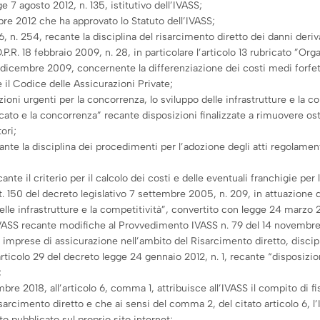
e 7 agosto 2012, n. 135, istitutivo dell’IVASS;
re 2012 che ha approvato lo Statuto dell’IVASS;
 n. 254, recante la disciplina del risarcimento diretto dei danni deriva
P.R. 18 febbraio 2009, n. 28, in particolare l’articolo 13 rubricato ”Or
1 dicembre 2009, concernente la differenziazione dei costi medi forfet
 il Codice delle Assicurazioni Private;
ioni urgenti per la concorrenza, lo sviluppo delle infrastrutture e la c
ato e la concorrenza” recante disposizioni finalizzate a rimuovere ost
ori;
 la disciplina dei procedimenti per l’adozione degli atti regolamentari
e il criterio per il calcolo dei costi e delle eventuali franchigie per
rt. 150 del decreto legislativo 7 settembre 2005, n. 209, in attuazione d
elle infrastrutture e la competitività”, convertito con legge 24 marzo 2
SS recante modifiche al Provvedimento IVASS n. 79 del 14 novembre 2018
 imprese di assicurazione nell’ambito del Risarcimento diretto, discipl
articolo 29 del decreto legge 24 gennaio 2012, n. 1, recante “disposizion
;
018, all’articolo 6, comma 1, attribuisce all’IVASS il compito di fissa
arcimento diretto e che ai sensi del comma 2, del citato articolo 6, l’
 pubblicato sul proprio sito internet;