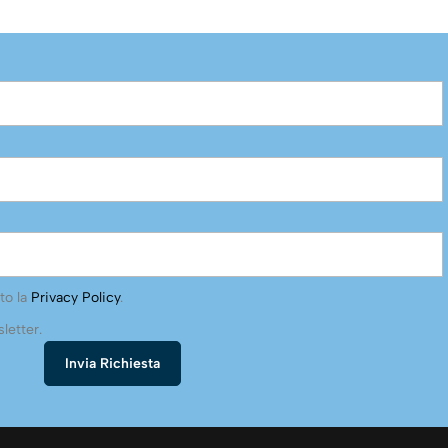
to la
Privacy Policy
.
letter.