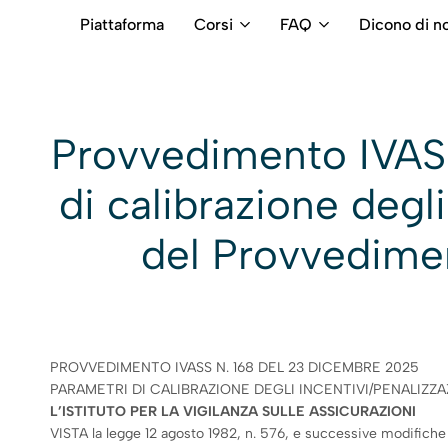
Piattaforma
Corsi
FAQ
Dicono di no
RB
Numero
Intermediari
Verde
800699992
Provvedimento IVASS
di calibrazione degli
del Provvedime
PROVVEDIMENTO IVASS N. 168 DEL 23 DICEMBRE 2025
PARAMETRI DI CALIBRAZIONE DEGLI INCENTIVI/PENALIZZAZ
L’ISTITUTO PER LA VIGILANZA SULLE ASSICURAZIONI
VISTA la legge 12 agosto 1982, n. 576, e successive modifiche e 