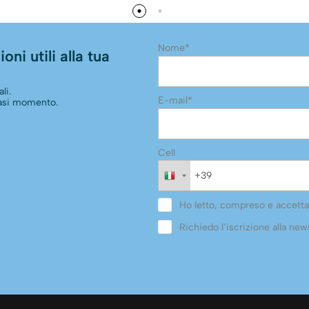
Nome*
oni utili alla tua
li.
E-mail*
siasi momento.
Cell
Ho letto, compreso e accetta
Richiedo l’iscrizione alla news