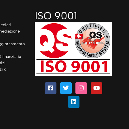
ISO 9001
ediari
rmediazione
ggiornamento
à finanziaria
izi
zi di