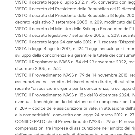
VISTO il decreto legge 6 luglio 2012, n. 95, convertito con legg
VISTO il decreto del Presidente della Repubblica del 12 dicemb
VISTO il decreto del Presidente della Repubblica 18 luglio 2006,
decreto legislativo 7 settembre 2005, n. 209, modificato dal D.
VISTO il decreto del Ministro dello Sviluppo Economico dell’1
VISTO il decreto legislativo 7 settembre 2005, n. 209, recante
VISTO il decreto legge 24 gennaio 2012, n. 1, recante “Disposiz
VISTA la legge 4 agosto 2017, n. 124 “Legge annuale per il merc
sviluppo della concorrenza e a garantire la tutela dei consumat
VISTO il Regolamento IVASS n. 54 del 29 novembre 2022, recante
dicembre 2005, n. 262;
VISTO il Provvedimento IVASS n. 79 del 14 novembre 2018, recant
assicurazione nell’ambito del risarcimento diretto, di cui all’a
recante “disposizioni urgenti per la concorrenza, lo sviluppo d
VISTO il Provvedimento IVASS n. 156 del 18 dicembre 2024, IVA
eventuali franchigie per la definizione delle compensazioni tra
n. 209 – codice delle assicurazioni private, in attuazione dell’
e la competitività”, convertito con legge 24 marzo 2012, n. 27
CONSIDERATO che il Provvedimento IVASS n. 79 del 14 novembre 2
compensazioni tra imprese di assicurazione nell’ambito del ris
dell’anno antecedente quello di riferimento, con provvedimento