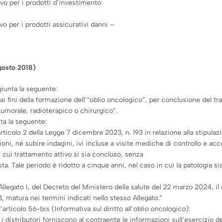
vo per i prodotti d’investimento
 per i prodotti assicurativi danni –
gosto 2018)
ggiunta la seguente:
 ai fini della formazione dell’“oblio oncologico”, per conclusione del t
tumorale, radioterapico o chirurgico”.
nta la seguente:
ll’articolo 2 della Legge 7 dicembre 2023, n. 193 in relazione alla stipula
oni, né subire indagini, ivi incluse a visite mediche di controllo e acc
 cui trattamento attivo si sia concluso, senza
hiesta. Tale periodo è ridotto a cinque anni, nel caso in cui la patolog
’Allegato I, del Decreto del Ministero della salute del 22 marzo 2024, il d
, matura nei termini indicati nello stesso Allegato.”
’articolo 56-bis (Informativa sul diritto all’oblio oncologico):
, i distributori forniscono al contraente le informazioni sull’esercizio d