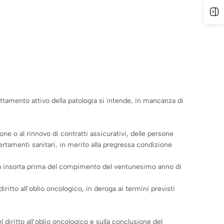
A
rattamento attivo della patologia si intende, in mancanza di
zione o al rinnovo di contratti assicurativi, delle persone
ertamenti sanitari, in merito alla pregressa condizione
ia sia insorta prima del compimento del ventunesimo anno di
iritto all’oblio oncologico, in deroga ai termini previsti
el diritto all’oblio oncologico e sulla conclusione del