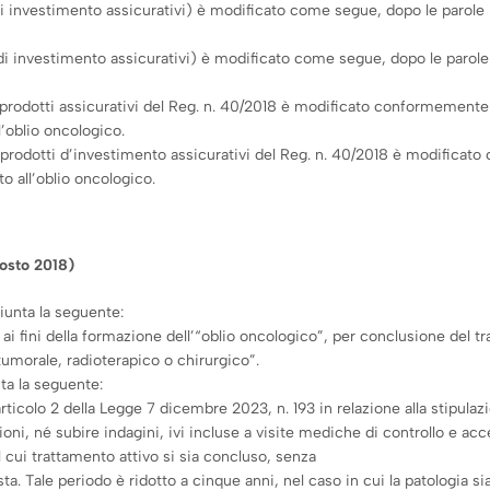
 di investimento assicurativi) è modificato come segue, dopo le parole
 di investimento assicurativi) è modificato come segue, dopo le parol
 prodotti assicurativi del Reg. n. 40/2018 è modificato conformemente
l’oblio oncologico.
 prodotti d’investimento assicurativi del Reg. n. 40/2018 è modificat
to all’oblio oncologico.
gosto 2018)
giunta la seguente:
 ai fini della formazione dell’“oblio oncologico”, per conclusione del t
tumorale, radioterapico o chirurgico”.
nta la seguente:
ll’articolo 2 della Legge 7 dicembre 2023, n. 193 in relazione alla stipula
oni, né subire indagini, ivi incluse a visite mediche di controllo e acc
 cui trattamento attivo si sia concluso, senza
hiesta. Tale periodo è ridotto a cinque anni, nel caso in cui la patolog