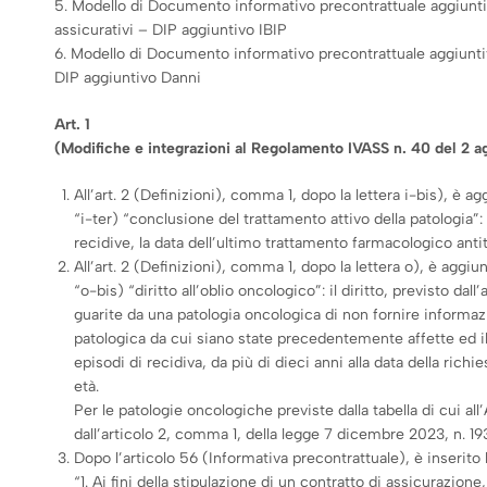
5. Modello di Documento informativo precontrattuale aggiunti
assicurativi – DIP aggiuntivo IBIP
6. Modello di Documento informativo precontrattuale aggiuntivo
DIP aggiuntivo Danni
Art. 1
(Modifiche e integrazioni al Regolamento IVASS n. 40 del 2 a
All’art. 2 (Definizioni), comma 1, dopo la lettera i-bis), è a
“i-ter) “conclusione del trattamento attivo della patologia”:
recidive, la data dell’ultimo trattamento farmacologico anti
All’art. 2 (Definizioni), comma 1, dopo la lettera o), è aggiu
“o-bis) “diritto all’oblio oncologico”: il diritto, previsto da
guarite da una patologia oncologica di non fornire informazi
patologica da cui siano state precedentemente affette ed il
episodi di recidiva, da più di dieci anni alla data della ric
età.
Per le patologie oncologiche previste dalla tabella di cui all
dall’articolo 2, comma 1, della legge 7 dicembre 2023, n. 193
Dopo l’articolo 56 (Informativa precontrattuale), è inserito l
“1. Ai fini della stipulazione di un contratto di assicurazione