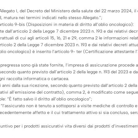
’Allegato I, del Decreto del Ministero della salute del 22 marzo 2024, il d
, matura nei termini indicati nello stesso Allegato.”;
articolo 9-bis (Disposizioni in materia di diritto all’oblio oncologico):
e dall’articolo 2 della Legge 7 dicembre 2023 n. 193 e dai relativi decret
uali di cui agli articoli 15, 16, 21 e 29, comma 2 le informazioni relati
ticolo 2 della Legge 7 dicembre 2023 n. 193 e dai relativi decreti attuat
oblio oncologico) è inserito l’articolo 9- ter (Certificazione attestante
a pregressa sono già state fornite, l’impresa di assicurazione procede a
secondo quanto previsto dall’articolo 2 della legge n. 193 del 2023 e da
gni raccolta informatica o cartacea.
anni dalla sua ricezione, secondo quanto previsto dall’articolo 2 della l
relativi all’emissione del contratto), comma 2, è modificato come segue
e: “È fatto salvo il diritto all’oblio oncologico”;
3: “l’assicurato non è tenuto a sottoporsi a visite mediche di controllo 
ecedentemente affetto e il cui trattamento attivo si sia concluso, senza
ntivo per i prodotti assicurativi vita diversi dai prodotti d’investimen