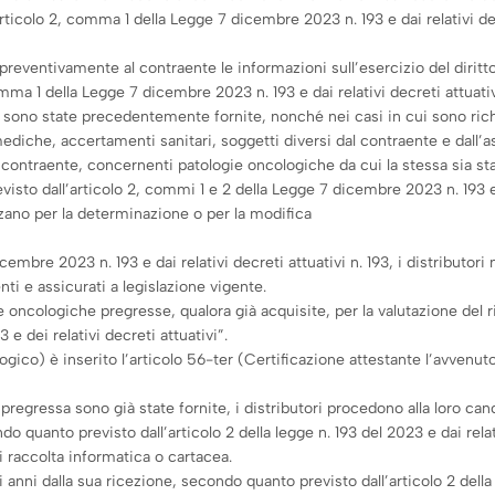
rticolo 2, comma 1 della Legge 7 dicembre 2023 n. 193 e dai relativi de
o preventivamente al contraente le informazioni sull’esercizio del diritt
omma 1 della Legge 7 dicembre 2023 n. 193 e dai relativi decreti attuat
n sono state precedentemente fornite, nonché nei casi in cui sono rich
mediche, accertamenti sanitari, soggetti diversi dal contraente e dall’ass
ica contraente, concernenti patologie oncologiche da cui la stessa sia s
isto dall’articolo 2, commi 1 e 2 della Legge 7 dicembre 2023 n. 193 e d
izzano per la determinazione o per la modifica
cembre 2023 n. 193 e dai relativi decreti attuativi n. 193, i distributori
enti e assicurati a legislazione vigente.
ie oncologiche pregresse, qualora già acquisite, per la valutazione del r
 e dei relativi decreti attuativi”.
ologico) è inserito l’articolo 56-ter (Certificazione attestante l’avven
a pregressa sono già state fornite, i distributori procedono alla loro can
o quanto previsto dall’articolo 2 della legge n. 193 del 2023 e dai rela
i raccolta informatica o cartacea.
anni dalla sua ricezione, secondo quanto previsto dall’articolo 2 della l