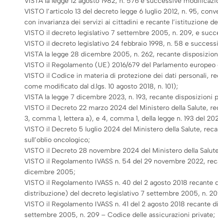
VISTA la legge 12 agosto 1982, n. 576 e successive modificazion
VISTO l’articolo 13 del decreto legge 6 luglio 2012, n. 95, con
con invarianza dei servizi ai cittadini e recante l’istituzione de
VISTO il decreto legislativo 7 settembre 2005, n. 209, e succe
VISTO il decreto legislativo 24 febbraio 1998, n. 58 e successi
VISTA la legge 28 dicembre 2005, n. 262, recante disposizioni p
VISTO il Regolamento (UE) 2016/679 del Parlamento europeo e 
VISTO il Codice in materia di protezione dei dati personali, 
come modificato dal d.lgs. 10 agosto 2018, n. 101);
VISTA la legge 7 dicembre 2023, n. 193, recante disposizioni pe
VISTO il Decreto 22 marzo 2024 del Ministero della Salute, recan
3, comma 1, lettera a), e 4, comma 1, della legge n. 193 del 20
VISTO il Decreto 5 luglio 2024 del Ministero della Salute, recan
sull’oblio oncologico;
VISTO il Decreto 28 novembre 2024 del Ministero della Salute, 
VISTO il Regolamento IVASS n. 54 del 29 novembre 2022, recante
dicembre 2005;
VISTO il Regolamento IVASS n. 40 del 2 agosto 2018 recante disp
distribuzione) del decreto legislativo 7 settembre 2005, n. 20
VISTO il Regolamento IVASS n. 41 del 2 agosto 2018 recante disp
settembre 2005, n. 209 – Codice delle assicurazioni private;