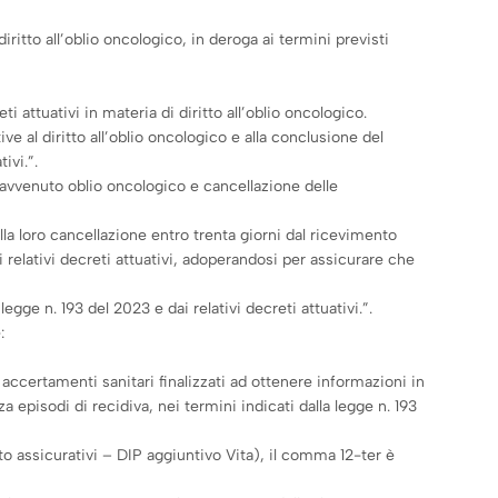
iritto all’oblio oncologico, in deroga ai termini previsti
i attuativi in materia di diritto all’oblio oncologico.
ve al diritto all’oblio oncologico e alla conclusione del
ivi.”.
 l’avvenuto oblio oncologico e cancellazione delle
lla loro cancellazione entro trenta giorni dal ricevimento
i relativi decreti attuativi, adoperandosi per assicurare che
egge n. 193 del 2023 e dai relativi decreti attuativi.”.
:
e accertamenti sanitari finalizzati ad ottenere informazioni in
 episodi di recidiva, nei termini indicati dalla legge n. 193
to assicurativi – DIP aggiuntivo Vita), il comma 12-ter è