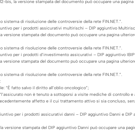
a 12-bis, la versione stampata del documento può occupare una pagina u
rso sistema di risoluzione delle controversie della rete FIN.NET.”.
ntivo per i prodotti assicurativi multirischi – DIP aggiuntivo Multiris
 la versione stampata del documento può occupare una pagina ulteriore,
rso sistema di risoluzione delle controversie della rete FIN.NET.”.
ntivo per i prodotti d’investimento assicurativi – DIP aggiuntivo IBIP)
, la versione stampata del documento può occupare una pagina ulteriore,
rso sistema di risoluzione delle controversie della rete FIN.NET.”.
:
e: “È fatto salvo il diritto all’oblio oncologico”;
: “l’assicurato non è tenuto a sottoporsi a visite mediche di controllo e
ecedentemente affetto e il cui trattamento attivo si sia concluso, senza
ntivo per i prodotti assicurativi danni – DIP aggiuntivo Danni e DIP a
, la versione stampata del DIP aggiuntivo Danni può occupare una pagin