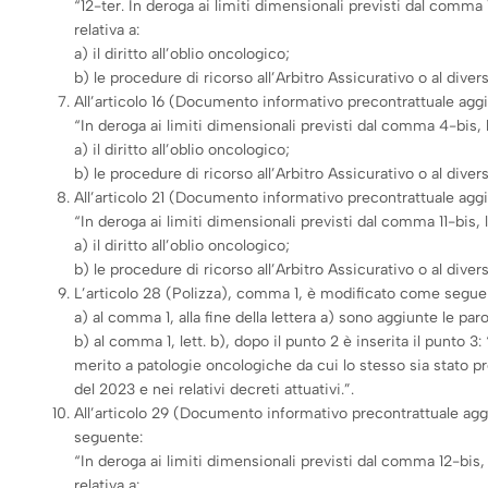
“12-ter. In deroga ai limiti dimensionali previsti dal comm
relativa a:
a) il diritto all’oblio oncologico;
b) le procedure di ricorso all’Arbitro Assicurativo o al dive
All’articolo 16 (Documento informativo precontrattuale aggiu
“In deroga ai limiti dimensionali previsti dal comma 4-bis,
a) il diritto all’oblio oncologico;
b) le procedure di ricorso all’Arbitro Assicurativo o al dive
All’articolo 21 (Documento informativo precontrattuale aggiu
“In deroga ai limiti dimensionali previsti dal comma 11-bis
a) il diritto all’oblio oncologico;
b) le procedure di ricorso all’Arbitro Assicurativo o al dive
L’articolo 28 (Polizza), comma 1, è modificato come segue
a) al comma 1, alla fine della lettera a) sono aggiunte le parol
b) al comma 1, lett. b), dopo il punto 2 è inserita il punto 3
merito a patologie oncologiche da cui lo stesso sia stato pr
del 2023 e nei relativi decreti attuativi.”.
All’articolo 29 (Documento informativo precontrattuale aggiu
seguente:
“In deroga ai limiti dimensionali previsti dal comma 12-bis
relativa a: