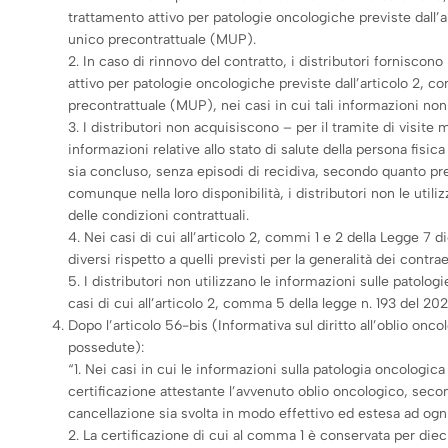
trattamento attivo per patologie oncologiche previste dall’a
unico precontrattuale (MUP).
2. In caso di rinnovo del contratto, i distributori forniscon
attivo per patologie oncologiche previste dall’articolo 2, c
precontrattuale (MUP), nei casi in cui tali informazioni no
3. I distributori non acquisiscono – per il tramite di visite 
informazioni relative allo stato di salute della persona fis
sia concluso, senza episodi di recidiva, secondo quanto prev
comunque nella loro disponibilità, i distributori non le util
delle condizioni contrattuali.
4. Nei casi di cui all’articolo 2, commi 1 e 2 della Legge 7 di
diversi rispetto a quelli previsti per la generalità dei contra
5. I distributori non utilizzano le informazioni sulle patolog
casi di cui all’articolo 2, comma 5 della legge n. 193 del 2023
Dopo l’articolo 56-bis (Informativa sul diritto all’oblio onc
possedute):
“1. Nei casi in cui le informazioni sulla patologia oncologic
certificazione attestante l’avvenuto oblio oncologico, second
cancellazione sia svolta in modo effettivo ed estesa ad ogn
2. La certificazione di cui al comma 1 è conservata per dieci 