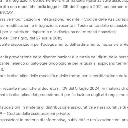
i e integrazioni, concernente la riforma della vigilanza sulle assicura
vertito con modifiche nella legge n. 135 del 7 agosto 2012, concernente 
ll’IVASS;
ssive modificazioni e integrazioni, recante il Codice delle Assicurazio
ve modificazioni e integrazioni, recante il Testo unico delle disposizio
er la tutela del risparmio e la disciplina dei mercati finanziari;
del Consiglio, del 27 aprile 2016;
recante disposizioni per l’adeguamento dell’ordinamento nazionale al 
r la prevenzione delle discriminazioni e la tutela dei diritti delle pe
te l’elenco di patologie oncologiche per le quali si applicano termini i
23;
te la disciplina delle modalità e delle forme per la certificazione della
recante modifiche al decreto n. 109 del 5 luglio 2024, in materia di 
 la disciplina dei procedimenti per l’adozione degli atti regolamentari
osizioni in materia di distribuzione assicurativa e riassicurativa di cu
9 – Codice delle assicurazioni private;
osizioni in materia di informativa, pubblicità e realizzazione dei prodo