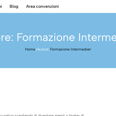
i
Blog
Area convenzioni
re:
Formazione Interme
Home
Autore:
Formazione Intermediari
curativo scegliendo di diventare agenti o broker di…