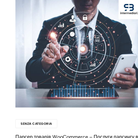
SENZA CATEGORIA
Парсер товарів WooCommerce – Послуги парсингу в Ж