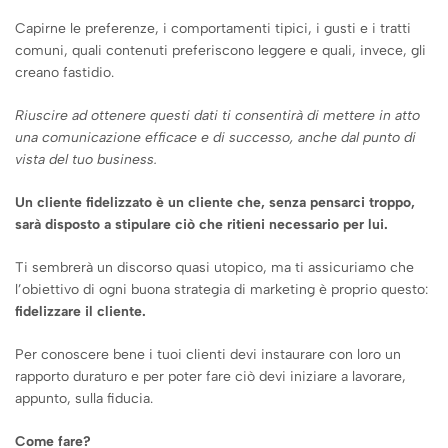
Capirne le preferenze, i comportamenti tipici, i gusti e i tratti
comuni, quali contenuti preferiscono leggere e quali, invece, gli
creano fastidio.
Riuscire ad ottenere questi dati ti consentirà di mettere in atto
una comunicazione efficace e di successo, anche dal punto di
vista del tuo business.
Un cliente fidelizzato è un cliente che, senza pensarci troppo,
sarà disposto a stipulare ciò che ritieni necessario per lui.
Ti sembrerà un discorso quasi utopico, ma ti assicuriamo che
l’obiettivo di ogni buona strategia di marketing è proprio questo:
fidelizzare il cliente.
Per conoscere bene i tuoi clienti devi instaurare con loro un
rapporto duraturo e per poter fare ciò devi iniziare a lavorare,
appunto, sulla fiducia.
Come fare?