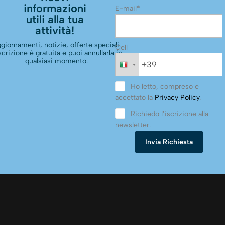
informazioni
E-mail*
utili alla tua
attività!
giornamenti, notizie, offerte speciali.
Cell
scrizione è gratuita e puoi annullarla in
qualsiasi momento.
Ho letto, compreso e
accettato la
Privacy Policy
.
Richiedo l’iscrizione alla
newsletter.