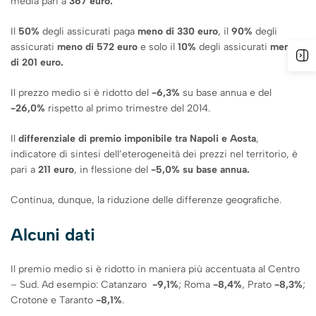
media pari a
367 euro.
Il
50%
degli assicurati paga
meno di 330 euro
, il
90%
degli
assicurati
meno di 572 euro
e solo il
10%
degli assicurati
meno
di 201 euro.
Il prezzo medio si è ridotto del
-6,3%
su base annua e del
-26,0%
rispetto al primo trimestre del 2014.
Il
differenziale di premio imponibile tra Napoli e Aosta
,
indicatore di sintesi dell’eterogeneità dei prezzi nel territorio, è
pari a
211 euro
, in flessione del
-5,0% su base annua.
Continua, dunque, la riduzione delle differenze geografiche.
Alcuni dati
Il premio medio si è ridotto in maniera più accentuata al Centro
– Sud. Ad esempio: Catanzaro
-9,1%
; Roma
-8,4%
, Prato
-8,3%
;
Crotone e Taranto
-8,1%
.