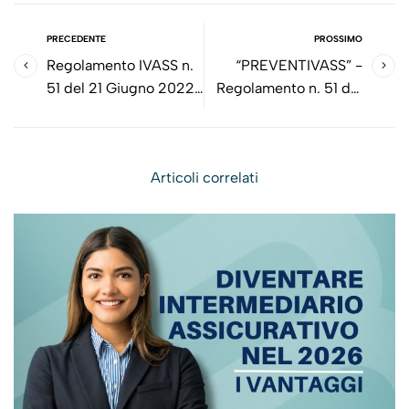
PRECEDENTE
PROSSIMO
Regolamento IVASS n.
“PREVENTIVASS” -
51 del 21 Giugno 2022
Regolamento n. 51 del
- Disposizioni
21 Giugno 2022
concernenti la
realizzazione di un
Articoli correlati
sistema di
comparazione on line
tra le imprese di
assicurazioni operanti
in Italia nel Ramo R.C.
Auto