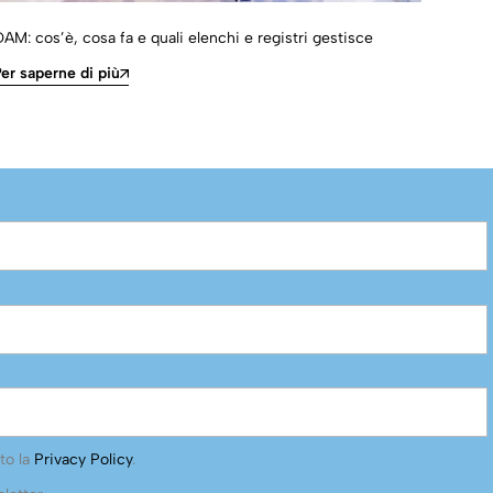
AM: cos’è, cosa fa e quali elenchi e registri gestisce
Come 
e bro
er saperne di più
Per s
to la
Privacy Policy
.