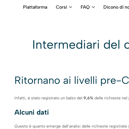
Piattaforma
Corsi
FAQ
Dicono di no
RB
Numero
Intermediari
Verde
800699992
Intermediari del 
Ritornano ai livelli pre
Infatti, è stato registrato un balzo del
9,6%
delle richieste nel
Alcuni dati
Questo è quanto emerge dall’analisi delle richieste registrate 