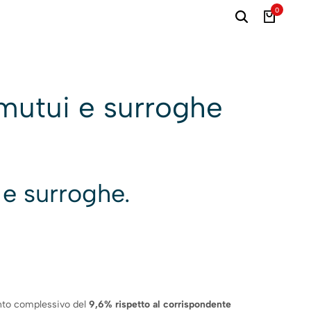
0
i mutui e surroghe
 e surroghe.
nto complessivo del
9,6% rispetto al corrispondente