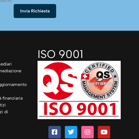
letter.
ISO 9001
ediari
rmediazione
ggiornamento
à finanziaria
izi
zi di