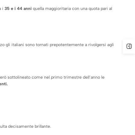
a i
35 e i 44 anni
quella maggioritaria con una quota pari al
 gli italiani sono tornati prepotentemente a rivolgersi agli
A
però sottolineato come nel primo trimestre dell’anno le
nti.
ulta decisamente brillante.