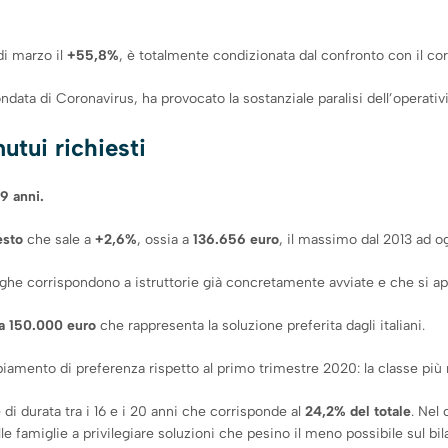
i marzo il
+55,8%
, è totalmente condizionata dal confronto con il 
data di Coronavirus, ha provocato la sostanziale paralisi dell’operativi
tui richiesti
 9 anni.
esto
che sale a
+2,6%
, ossia a
136.656 euro
, il massimo dal 2013 ad og
roghe corrispondono a istruttorie già concretamente avviate e che si ap
a 150.000 euro
che rappresenta la soluzione preferita dagli italiani.
iamento di preferenza rispetto al primo trimestre 2020: la classe più ri
 di durata tra i 16 e i 20 anni che corrisponde al
24,2% del totale
. Nel
e famiglie a privilegiare soluzioni che pesino il meno possibile sul bil