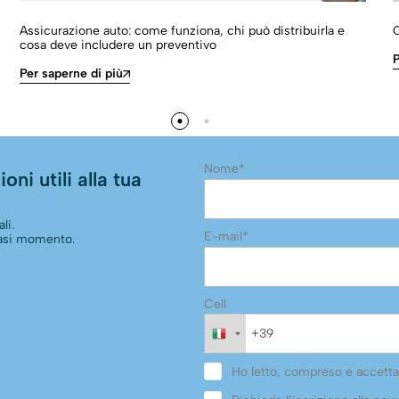
Assicurazione auto: come funziona, chi può distribuirla e
O
cosa deve includere un preventivo
P
Per saperne di più
Nome*
oni utili alla tua
li.
E-mail*
siasi momento.
Cell
Ho letto, compreso e accetta