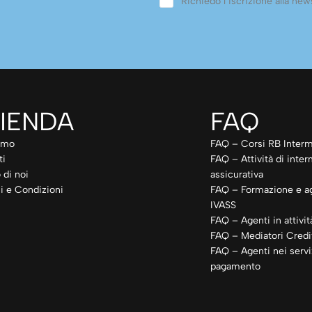
Richiedo l’iscrizione alla news
IENDA
FAQ
amo
FAQ – Corsi RB Interm
ti
FAQ – Attività di inte
 di noi
assicurativa
i e Condizioni
FAQ – Formazione e a
IVASS
FAQ – Agenti in attivit
FAQ – Mediatori Credit
FAQ – Agenti nei servi
pagamento