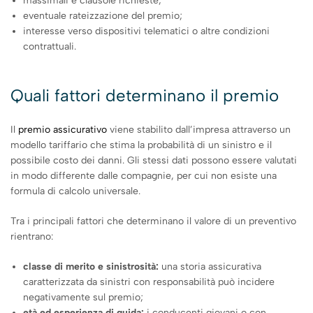
massimali e clausole richieste;
eventuale rateizzazione del premio;
interesse verso dispositivi telematici o altre condizioni
contrattuali.
Quali fattori determinano il premio
Il
premio assicurativo
viene stabilito dall’impresa attraverso un
modello tariffario che stima la probabilità di un sinistro e il
possibile costo dei danni. Gli stessi dati possono essere valutati
in modo differente dalle compagnie, per cui non esiste una
formula di calcolo universale.
Tra i principali fattori che determinano il valore di un preventivo
rientrano:
classe di merito e sinistrosità:
una storia assicurativa
caratterizzata da sinistri con responsabilità può incidere
negativamente sul premio;
età ed esperienza di guida:
i conducenti giovani o con