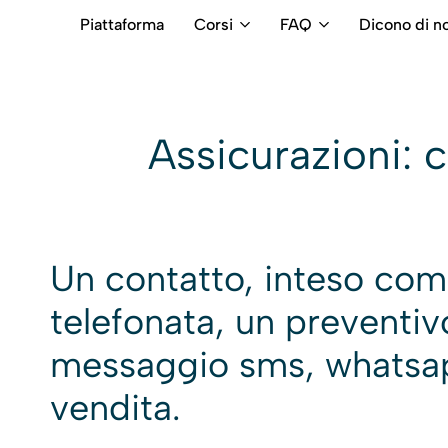
Piattaforma
Corsi
FAQ
Dicono di no
RB
Numero
Intermediari
Verde
800699992
Assicurazioni: 
Un contatto, inteso come
telefonata, un preventi
messaggio sms, whatsap
vendita.