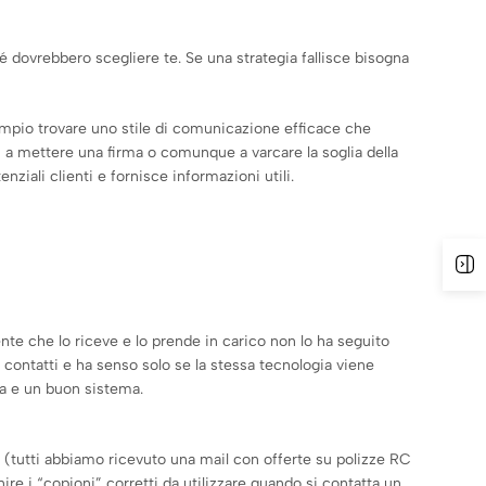
 dovrebbero scegliere te. Se una strategia fallisce bisogna
empio trovare uno stile di comunicazione efficace che
i a mettere una firma o comunque a varcare la soglia della
iali clienti e fornisce informazioni utili.
A
ente che lo riceve e lo prende in carico non lo ha seguito
 contatti e ha senso solo se la stessa tecnologia viene
za e un buon sistema.
a (tutti abbiamo ricevuto una mail con offerte su polizze RC
nire i “copioni” corretti da utilizzare quando si contatta un