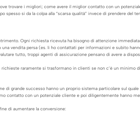
dove trovare i migliori; come avere il miglior contatto con un potenzial
o spesso si da la colpa alla “scarsa qualità” invece di prendere del t
nutrimento. Ogni richiesta ricevuta ha bisogno di attenzione immediat
 una vendita persa (es. li ho contattati per informazioni e subito han
are tutto, troppi agenti di assicurazione pensano di avere a disposiz
e richieste raramente si trasformano in clienti se non c’è un minimo di
sione di grande successo hanno un proprio sistema particolare sul quale
mo contatto con un potenziale cliente e poi diligentemente hanno mes
fine di aumentare la conversione: