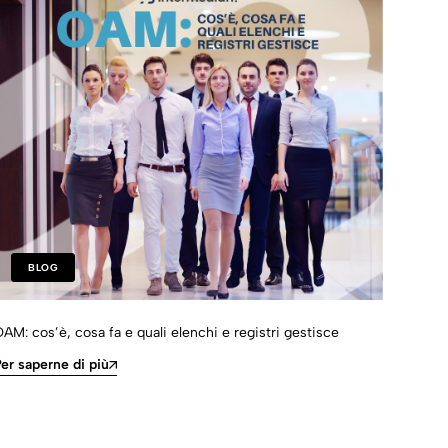
BLOG
AM: cos’è, cosa fa e quali elenchi e registri gestisce
Come 
e bro
er saperne di più
Per s