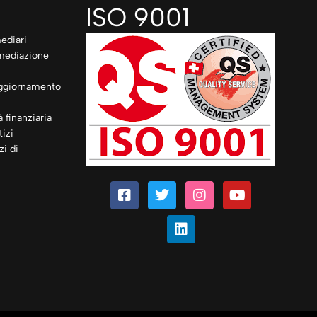
ISO 9001
ediari
rmediazione
ggiornamento
à finanziaria
izi
zi di