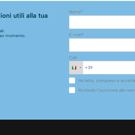
Nome*
oni utili alla tua
li.
E-mail*
siasi momento.
Cell
Ho letto, compreso e accetta
Richiedo l’iscrizione alla news