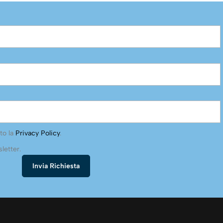
to la
Privacy Policy
.
letter.