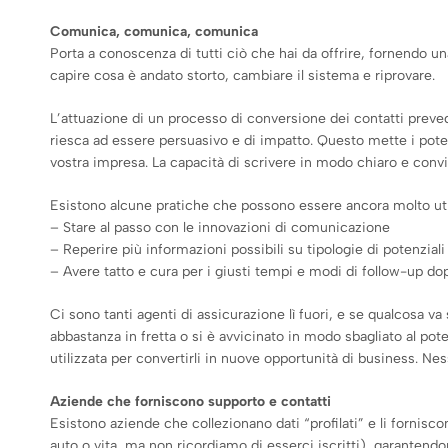
Comunica, comunica, comunica
Porta a conoscenza di tutti ciò che hai da offrire, fornendo 
capire cosa è andato storto, cambiare il sistema e riprovare.
L’attuazione di un processo di conversione dei contatti prev
riesca ad essere persuasivo e di impatto. Questo mette i poten
vostra impresa. La capacità di scrivere in modo chiaro e convi
Esistono alcune pratiche che possono essere ancora molto util
– Stare al passo con le innovazioni di comunicazione
– Reperire più informazioni possibili su tipologie di potenzial
– Avere tatto e cura per i giusti tempi e modi di follow-up dop
Ci sono tanti agenti di assicurazione lì fuori, e se qualcosa v
abbastanza in fretta o si è avvicinato in modo sbagliato al pot
utilizzata per convertirli in nuove opportunità di business. 
Aziende che forniscono supporto e contatti
Esistono aziende che collezionano dati “profilati” e li fornis
auto o vita, ma non ricordiamo di esserci iscritti), garantendon