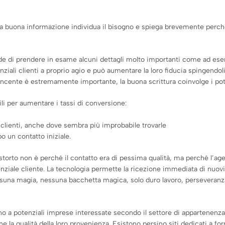
una buona informazione individua il bisogno e spiega brevemente perché
ede di prendere in esame alcuni dettagli molto importanti come ad es
ziali clienti a proprio agio e può aumentare la loro fiducia spingendol
ncente è estremamente importante, la buona scrittura coinvolge i potenz
i per aumentare i tassi di conversione:
i clienti, anche dove sembra più improbabile trovarle
o un contatto iniziale.
a storto non è perché il contatto era di pessima qualità, ma perché l’ag
enziale cliente. La tecnologia permette la ricezione immediata di nuovi
Nessuna magia, nessuna bacchetta magica, solo duro lavoro, perseveran
cono a potenziali imprese interessate secondo il settore di appartenenz
e la qualità della loro provenienza. Esistono persino siti dedicati a for