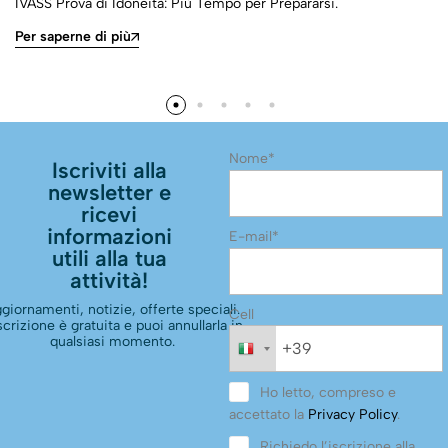
IVASS Prova di Idoneità: Più Tempo per Prepararsi.
Per saperne di più
Nome*
Iscriviti alla
newsletter e
ricevi
informazioni
E-mail*
utili alla tua
attività!
giornamenti, notizie, offerte speciali.
Cell
scrizione è gratuita e puoi annullarla in
qualsiasi momento.
Ho letto, compreso e
accettato la
Privacy Policy
.
Richiedo l’iscrizione alla