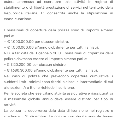
estera ammessa ad esercitare tale attività in regime di
stabilimento o di libertà prestazione di servizi nel territorio della
Repubblica italiana. E’ consentita anche la stipulazione in
coassicurazione.
I massimali di copertura della polizza sono di importo almeno
pari a:
– € 1.000.000,00 per ciascun sinistro;
– € 1.500.000,00 all’anno globalmente per tutti i sinistri.
N.B. a far data dal 1 gennaio 2010 i massimali di copertura della
polizza dovranno essere di importo almeno pari a:
− € 1.120.200,00 per ciascun sinistro;
− € 1.680.300,00 all’anno globalmente per tutti i sinistri.
Nel caso di polizze che prevedono coperture cumulative, i
suddetti limiti minimi sono riferiti a ciascun intermediario di cui
alle sezioni A o B che richiede l’iscrizione.
Per le società che esercitano attività assicurativa e riassicurativa
il massimale globale annuo deve essere distinto per tipo di
attività.
La polizza ha decorrenza dalla data di iscrizione nel registro e
scadenza il 31 dicembre. Le polizze con durata annuale hanno