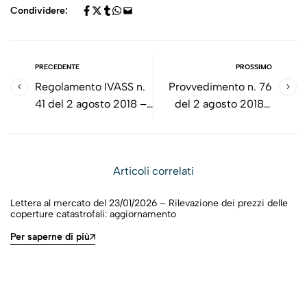
Condividere:
PRECEDENTE
PROSSIMO
Regolamento IVASS n.
Provvedimento n. 76
41 del 2 agosto 2018 –
del 2 agosto 2018 -
Disposizioni in materia
Modifiche ed
di informativa,
integrazioni al
pubblicità e
Regolamento ISVAP n.
Articoli correlati
realizzazione dei
9 del 14 novembre
prodotti
2007
Lettera al mercato del 23/01/2026 – Rilevazione dei prezzi delle
coperture catastrofali: aggiornamento
Per saperne di più