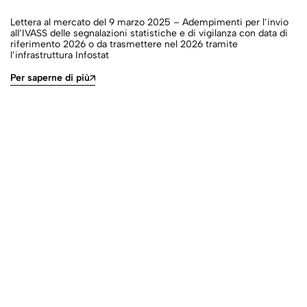
2025, n. 199, relative
Lettera al mercato del 9 marzo 2025 – Adempimenti per l’invio
alla facoltà di valutare i
all’IVASS delle segnalazioni statistiche e di vigilanza con data di
titoli non durevoli in
riferimento 2026 o da trasmettere nel 2026 tramite
l’infrastruttura Infostat
base al valore risultante
dall'ultimo bilancio
Per saperne di più
annuale