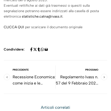
mercato del 6 agosto 2025.
Eventuali rettifiche ai dati già trasmessi o quesiti sulla
segnalazione potranno essere indirizzati alla casella di posta
elettronica
statistiche.catna@ivass.it
.
CLICCA QUI
per scaricare il documento originale
Condividere:
PRECEDENTE
PROSSIMO
Recessione Economica:
Regolamento Ivass n.
come inizia e le
57 del 9 Febbraio 2026
principali recessioni dal
- Concernente
1900
l'attuazione delle
disposizioni di cui alla
Articoli correlati
legge 30 dicembre