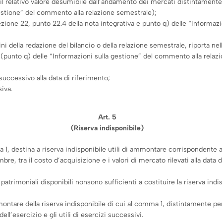
on il relativo valore desumibile dall’andamento dei mercati distintamente
gestione” del commento alla relazione semestrale);
B, sezione 22, punto 22.4 della nota integrativa e punto q) delle “Inform
ini della redazione del bilancio o della relazione semestrale, riporta ne
(punto q) delle “Informazioni sulla gestione” del commento alla relazio
successivo alla data di riferimento;
siva.
Art. 5
(Riserva indisponibile)
 1, destina a riserva indisponibile utili di ammontare corrispondente alla
mbre, tra il costo d’acquisizione e i valori di mercato rilevati alla data d
iserve patrimoniali disponibili nonsono sufficienti a costituire la riserv
.
montare della riserva indisponibile di cui al comma 1, distintamente pe
ell’esercizio e gli utili di esercizi successivi.