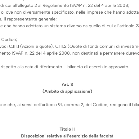
o di cui all’allegato 2 al Regolamento ISVAP n. 22 del 4 aprile 2008;
 o, ove non diversamente specificato, nelle imprese che hanno adottato
e, il rappresentante generale;
ese che hanno adottato un sistema diverso da quello di cui all’articolo 
el Codice;
 voci C.III.1 (Azioni e quote), C.III.2 (Quote di fondi comuni di investimen
olamento ISVAP n. 22 del 4 aprile 2008, non destinati a permanere dure
– rispetto alla data di riferimento – bilancio di esercizio approvato.
Art. 3
(Ambito di applicazione)
ane che, ai sensi dell’articolo 91, comma 2, del Codice, redigono il bil
Titolo II
Disposizioni relative all’esercizio della facoltà