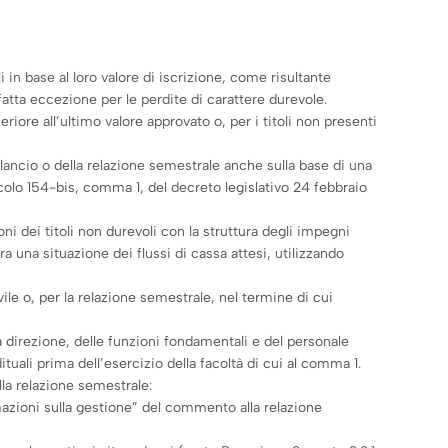
i in base al loro valore di iscrizione, come risultante
 fatta eccezione per le perdite di carattere durevole.
eriore all’ultimo valore approvato o, per i titoli non presenti
ilancio o della relazione semestrale anche sulla base di una
ticolo 154-bis, comma 1, del decreto legislativo 24 febbraio
oni dei titoli non durevoli con la struttura degli impegni
ra una situazione dei flussi di cassa attesi, utilizzando
ile o, per la relazione semestrale, nel termine di cui
a direzione, delle funzioni fondamentali e del personale
ituali prima dell’esercizio della facoltà di cui al comma 1.
lla relazione semestrale:
ormazioni sulla gestione” del commento alla relazione