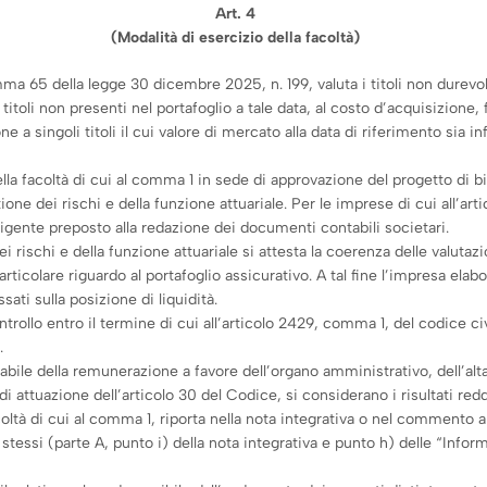
Art. 4
(Modalità di esercizio della facoltà)
omma 65 della legge 30 dicembre 2025, n. 199, valuta i titoli non durevol
titoli non presenti nel portafoglio a tale data, al costo d’acquisizione,
 a singoli titoli il cui valore di mercato alla data di riferimento sia inf
lla facoltà di cui al comma 1 in sede di approvazione del progetto di b
tione dei rischi e della funzione attuariale. Per le imprese di cui all’ar
rigente preposto alla redazione dei documenti contabili societari.
i rischi e della funzione attuariale si attesta la coerenza delle valutazi
articolare riguardo al portafoglio assicurativo. A tal fine l’impresa elabo
ati sulla posizione di liquidità.
rollo entro il termine di cui all’articolo 2429, comma 1, del codice civ
.
bile della remunerazione a favore dell’organo amministrativo, dell’alt
di attuazione dell’articolo 30 del Codice, si considerano i risultati redd
acoltà di cui al comma 1, riporta nella nota integrativa o nel commento a
li stessi (parte A, punto i) della nota integrativa e punto h) delle “Inf