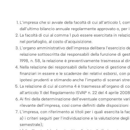
L’impresa che si avvale della facoltà di cui all’articolo 1, c
dall’ultimo bilancio annuale regolarmente approvato o, per i 
La facoltà di cui al comma 1 può essere esercitata in relazione
nel portafoglio, al costo d’acquisizione.
L’organo amministrativo dell’impresa delibera l’esercizio de
relazione sottoscritta dai responsabili della funzione di ges
1998, n. 58, la relazione è preventivamente trasmessa al di
Nella relazione dei responsabili della funzione di gestione de
finanziari in essere e le scadenze dei relativi esborsi, con p
ipotesi prudenti e stimando anche l’impatto di scenari stress
La relazione di cui al comma 4 è trasmessa all’organo di cont
all’articolo 11 del Regolamento ISVAP n. 22 del 4 aprile 2008
Ai fini della determinazione dell’eventuale componente varia
rilevante dell’impresa, così come definiti dalle disposizioni 
L’impresa, con riferimento ai titoli per i quali esercita la f
a) i criteri seguiti per l’individuazione e la valutazione deg
semestrale);