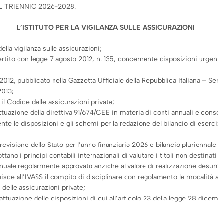
L TRIENNIO 2026-2028.
L’ISTITUTO PER LA VIGILANZA SULLE ASSICURAZIONI
lla vigilanza sulle assicurazioni;
vertito con legge 7 agosto 2012, n. 135, concernente disposizioni urgent
012, pubblicato nella Gazzetta Ufficiale della Repubblica Italiana – Se
2013;
il Codice delle assicurazioni private;
attuazione della direttiva 91/674/CEE in materia di conti annuali e cons
e le disposizioni e gli schemi per la redazione del bilancio di eserci
visione dello Stato per l’anno finanziario 2026 e bilancio pluriennale pe
ano i princìpi contabili internazionali di valutare i titoli non destin
 annuale regolarmente approvato anziché al valore di realizzazione desu
sce all’IVASS il compito di disciplinare con regolamento le modalità att
 delle assicurazioni private;
uazione delle disposizioni di cui all’articolo 23 della legge 28 dicem