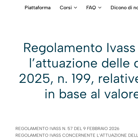
Piattaforma
Corsi
FAQ
Dicono di no
RB
Numero
Intermediari
Verde
800699992
Regolamento Ivass 
l’attuazione delle
2025, n. 199, relative
in base al valor
REGOLAMENTO IVASS N. 57 DEL 9 FEBBRAIO 2026
REGOLAMENTO IVASS CONCERNENTE L’ATTUAZIONE DELLE D