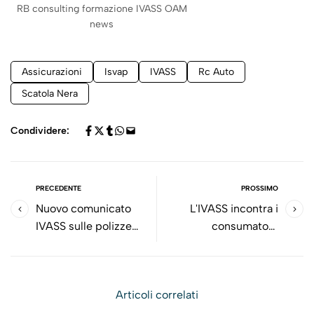
RB consulting formazione IVASS OAM
news
Assicurazioni
Isvap
IVASS
Rc Auto
Scatola Nera
Condividere:
PRECEDENTE
PROSSIMO
Nuovo comunicato
L'IVASS incontra i
IVASS sulle polizze
consumatori,
contraffatte
rivoluzione in atto?
Articoli correlati