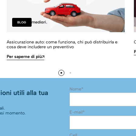
BLOG
Assicurazione auto: come funziona, chi può distribuirla e
O
cosa deve includere un preventivo
P
Per saperne di più
Nome*
oni utili alla tua
li.
E-mail*
siasi momento.
Cell