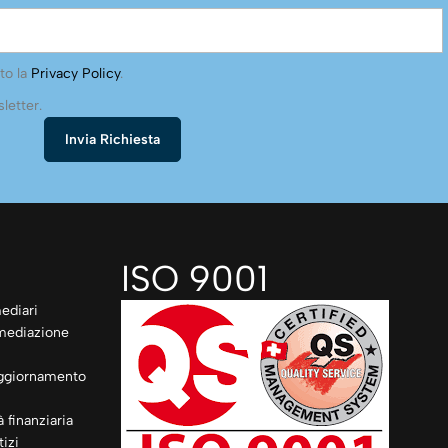
to la
Privacy Policy
.
letter.
ISO 9001
ediari
rmediazione
ggiornamento
à finanziaria
izi