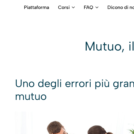
Piattaforma
Corsi
FAQ
Dicono di no
RB
Numero
Intermediari
Verde
800699992
Mutuo, i
Uno degli errori più gran
mutuo