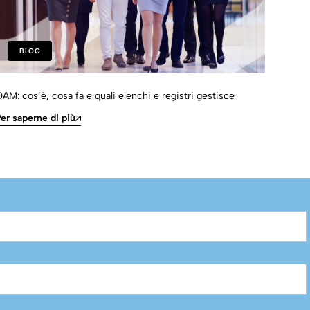
BLOG
AM: cos’è, cosa fa e quali elenchi e registri gestisce
Come 
e bro
er saperne di più
Per s