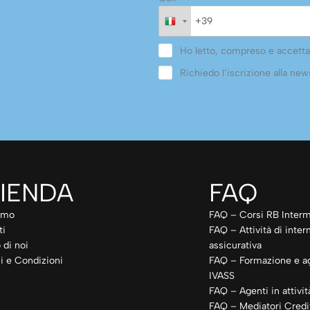
Ho letto, compreso e accetta
Richiedo l’iscrizione alla news
IENDA
FAQ
amo
FAQ – Corsi RB Interm
ti
FAQ – Attività di inte
 di noi
assicurativa
i e Condizioni
FAQ – Formazione e a
IVASS
FAQ – Agenti in attivit
FAQ – Mediatori Credit