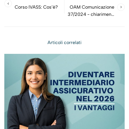
Corso IVASS: Cos’è?
OAM Comunicazione
37/2024 - chiarimenti
in merito ad alcuni
obblighi di
comunicazione in capo
Articoli correlati
ad agenti in attività
finanziaria e mediatori
creditizi: dato relativo
alla “sede della
direzione generale” di
cui all’art. 23 D.Lgs. 13
agosto 2010, n. 141