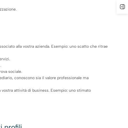
A
izzazione.
associato alla vostra azienda. Esempio: uno scatto che ritrae
rvizi.
.
rova sociale.
mediario, conoscono sia il valore professionale ma
la vostra attività di business. Esempio: uno stimato
 profili.