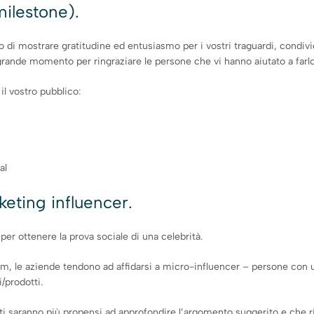
milestone).
 di mostrare gratitudine ed entusiasmo per i vostri traguardi, condivi
rande momento per ringraziare le persone che vi hanno aiutato a farlo
il vostro pubblico:
al
eting influencer.
r ottenere la prova sociale di una celebrità.
 le aziende tendono ad affidarsi a micro-influencer – persone con una
/prodotti.
i saranno più propensi ad approfondire l’argomento suggerito e che rig