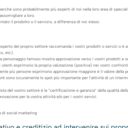
perché sono probabilmente più esperti di noi nella loro area di special
assomigliare a loro.
to il prodotto o il servizio, a differenza di noi stessi.
 esperto del proprio settore raccomanda i vostri prodotti o servizi o è 
o, etc).
una personaggio famoso mostra approvazione verso i vostri prodotti e se
utenti esprimono la propria valutazione (positiva) nei vostri confronti
amente più persone esprimono approvazione maggiore è il valore della p
work sono sicuramente lo spot più importante per l’attività di un inter
ta del vostro settore è la “certificazione e garanzia” della qualità del
vazione per la vostra attività e/o per i vostri servizi.
a di social marketing
tivo e creditizio ad intervenire sui propri