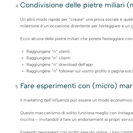
Condivisione delle pietre miliari (
Un altro modo rapido per “creare” una prova sociale è quello
milestone è un’occasione divertente per festeggiare e un g
Ecco alcune delle pietre miliari che potete festeggiare con 
Raggiungere “n” utenti
Raggiungere “n” clienti
Raggiungere “n” download dell’app
Raggiungere “n” follower sul vostro profilo o pagina soci
Fare esperimenti con (micro) mark
Il marketing dell’influenza può essere un modo economico pe
Questo meccanismo di solito funziona meglio con Instagram,
nicchia – invitandoli a fare un endorsement ai propri servizi
Essendo personaggi con molto seguito online, i loro contatt