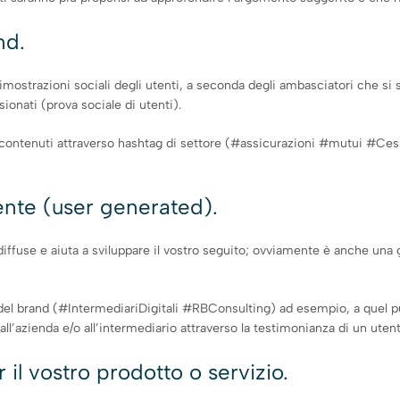
nd.
imostrazioni sociali degli utenti, a seconda degli ambasciatori che si
sionati (prova sociale di utenti).
do contenuti attraverso hashtag di settore (#assicurazioni #mutui #Ce
tente (user generated).
 diffuse e aiuta a sviluppare il vostro seguito; ovviamente è anche una
g del brand (#IntermediariDigitali #RBConsulting) ad esempio, a quel p
all’azienda e/o all’intermediario attraverso la testimonianza di un utent
 il vostro prodotto o servizio.