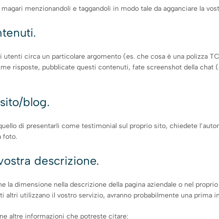
magari menzionandoli e taggandoli in modo tale da agganciare la vostr
ntenuti.
li utenti circa un particolare argomento (es. che cosa è una polizza 
e risposte, pubblicate questi contenuti, fate screenshot della chat (as
sito/blog.
 quello di presentarli come testimonial sul proprio sito, chiedete l’aut
 foto.
 vostra descrizione.
rne la dimensione nella descrizione della pagina aziendale o nel propri
ti altri utilizzano il vostro servizio, avranno probabilmente una prima
une altre informazioni che potreste citare: