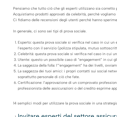
Pensiamo che tutto ciò che gli esperti utilizzano sia corretto 
Acquistiamo prodotti approvati da celebrità, perché vogliamo 
Ci fidiamo delle recensioni degli utenti perché hanno sperimenta
In generale, ci sono sei tipi di prova sociale.
Esperto: questa prova sociale si verifica nel caso in cui un
l’esperto con il servizio (polizza stipulata, mutuo sottoscritt
Celebrità: questa prova sociale si verifica nel caso in cui 
Utente: questo un possibile caso di “engagement” in cui gli 
La saggezza della folla: l’”engagement” ha dei livelli, ovvi
La saggezza dei tuoi amici: i propri contatti sui social net
soprattutto personale di ciò che fate.
Certificazione: l’approvazione di un comprovato professionis
professionista delle assicurazioni o del credito esprime appro
14 semplici modi per utilizzare la prova sociale in una strategi
Invitare esperti del settore assicura