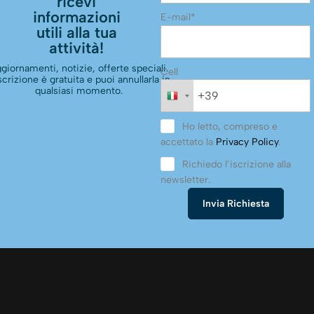
ricevi
informazioni
E-mail*
utili alla tua
attività!
giornamenti, notizie, offerte speciali.
Cell
scrizione è gratuita e puoi annullarla in
qualsiasi momento.
Ho letto, compreso e
accettato la
Privacy Policy
.
Richiedo l’iscrizione alla
newsletter.