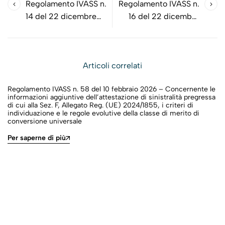
Regolamento IVASS n.
Regolamento IVASS n.
14 del 22 dicembre
16 del 22 dicembre
2015 - Rischio di base
2015 - Applicazione dei
ai fini della
moduli di rischio di
determinazione del
mercato
Articoli correlati
requisito patrimoniale
di solvibilità
Regolamento IVASS n. 58 del 10 febbraio 2026 – Concernente le
informazioni aggiuntive dell’attestazione di sinistralità pregressa
di cui alla Sez. F, Allegato Reg. (UE) 2024/1855, i criteri di
individuazione e le regole evolutive della classe di merito di
conversione universale
Per saperne di più