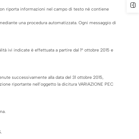
A
non riporta informazioni nel campo di testo né contiene
diari mediante una procedura automatizzata. Ogni messaggio di
tà ivi indicate è effettuata a partire dal 1° ottobre 2015 e
ervenute successivamente alla data del 31 ottobre 2015,
cazione riportante nell’oggetto la dicitura VARIAZIONE PEC
na.
.