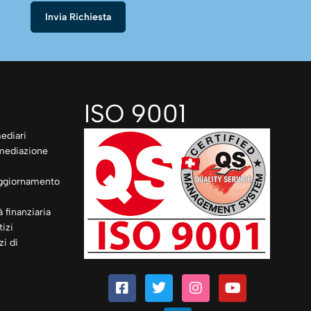
ISO 9001
ediari
rmediazione
ggiornamento
à finanziaria
izi
zi di