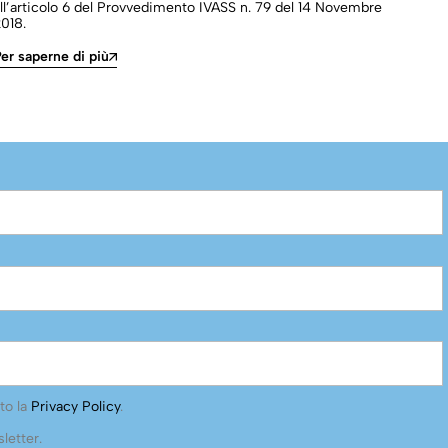
ll’articolo 6 del Provvedimento IVASS n. 79 del 14 Novembre
premi
018.
deter
assic
er saperne di più
Per s
to la
Privacy Policy
.
letter.