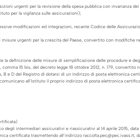
izioni urgenti per la revisione della spesa pubblica con invarianza dei s
tituto per la vigilanza sulle assicurazioni);
essive modificazioni ed integrazioni, recante Codice delle Assicurazio
i misure urgenti per la crescita del Paese, convertito con modifiche nell
la definizione delle misure di semplificazione delle procedure e degl
22, comma 15 bis, del decreto legge 18 ottobre 2012, n. 179, convertito n
, B e D del Registro di dotarsi di un indirizzo di posta elettronica certi
omunicano all’Istituto il proprio indirizzo di posta elettronica certifica
rtificata)
ico degli intermediari assicurativi e riassicurativi al 14 aprile 2015, d
nica certificata trasmettendo all’indirizzo raccolta.pec@pec.ivass.it, da