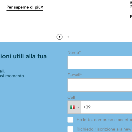
a
2
Per saperne di più
P
Nome*
oni utili alla tua
li.
E-mail*
siasi momento.
Cell
Ho letto, compreso e accetta
Richiedo l’iscrizione alla news