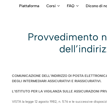
Piattaforma
Corsi
FAQ
Dicono di no
RB
Numero
Intermediari
Verde
800699992
Provvedimento n.
dell’indiri
COMUNICAZIONE DELL’INDIRIZZO DI POSTA ELETTRONICA 
DEGLI INTERMEDIARI ASSICURATIVI E RIASSICURATIVI.
L’ISTITUTO PER LA VIGILANZA SULLE ASSICURAZIONI PRI
VISTA la legge 12 agosto 1982, n. 576 e le successive disposizi