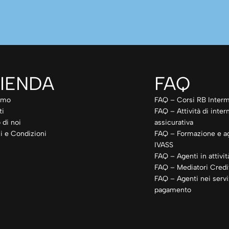
IENDA
FAQ
amo
FAQ – Corsi RB Interm
ti
FAQ – Attività di inte
 di noi
assicurativa
i e Condizioni
FAQ – Formazione e a
IVASS
FAQ – Agenti in attivit
FAQ – Mediatori Credit
FAQ – Agenti nei servi
pagamento