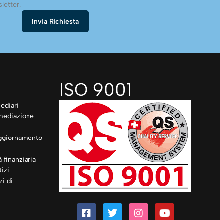
letter.
ISO 9001
ediari
rmediazione
ggiornamento
à finanziaria
izi
zi di