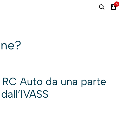
0
one?
fe RC Auto da una parte
 dall’IVASS