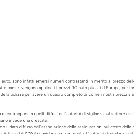
 auto, sono infatti emersi numeri contrastanti in merito al prezzo delle 
o paese vengono applicati i prezzi RC auto più alti d’Europa, per fars
e della polizza per avere un quadro completo di come i nostri prezzi si
a contrapporsi a quelli diffusi dall’autorità di vigilanza sul settore assi
nziano invece una crescita.
imo il dato diffuso dall’associazione delle assicurazioni sul costo del
 diffuso dall’IVASS si evidenzia un aumento. L’autorità di vigilanza sul