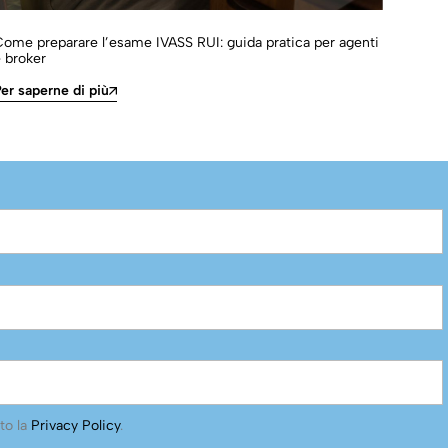
ome preparare l’esame IVASS RUI: guida pratica per agenti
Obbli
 broker
inter
er saperne di più
Per s
to la
Privacy Policy
.