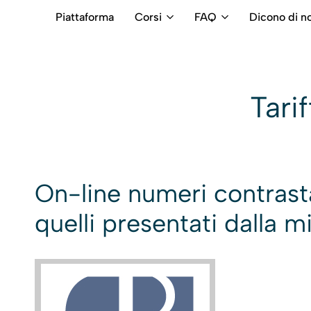
Piattaforma
Corsi
FAQ
Dicono di no
RB
Numero
Intermediari
Verde
800699992
Tari
On-line numeri contrasta
quelli presentati dalla mi