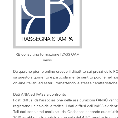
RB consulting formazione IVASS OAM
news
Da qualche giorno online cresce il dibattito sui prezzi delle RC
sa questo argomento è particolarmente sentito poiché nel nostr
on-line italiani ed esteri immettendo le stesse caratteristich
Dati ANIA ed IVASS a confronto
I dati diffusi dall’associazione delle assicurazioni (ANIA) vanno 
registrano un calo delle tariffe, i dati diffusi dall’IVASS evide
Tali dati sono stati analizzati dal Codacons secondo quest’ult
2013 avrebbe fatto registrare un calo del 4,5% mentre in quello