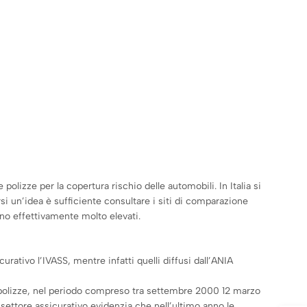
polizze per la copertura rischio delle automobili. In Italia si
i un’idea è sufficiente consultare i siti di comparazione
ano effettivamente molto elevati.
curativo l’IVASS, mentre infatti quelli diffusi dall’ANIA
le polizze, nel periodo compreso tra settembre 2000 12 marzo
 settore assicurativo evidenzia che nell’ultimo anno le