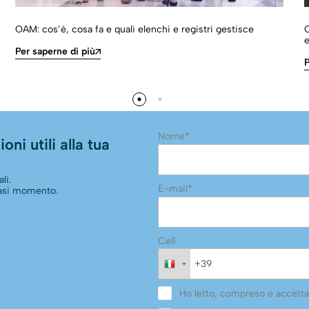
OAM: cos’è, cosa fa e quali elenchi e registri gestisce
C
e
Per saperne di più
P
Nome*
oni utili alla tua
li.
E-mail*
siasi momento.
Cell
Ho letto, compreso e accetta