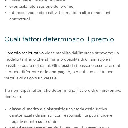
massimali e clausole richieste;
eventuale rateizzazione del premio;
interesse verso dispositivi telematici o altre condizioni
contrattuali.
Quali fattori determinano il premio
Il
premio assicurativo
viene stabilito dall’impresa attraverso un
modello tariffario che stima la probabilità di un sinistro e il
possibile costo dei danni. Gli stessi dati possono essere valutati
in modo differente dalle compagnie, per cui non esiste una
formula di calcolo universale.
Tra i principali fattori che determinano il valore di un preventivo
rientrano:
classe di merito e sinistrosità:
una storia assicurativa
caratterizzata da sinistri con responsabilità può incidere
negativamente sul premio;
età ed esperienza di guida:
i conducenti giovani o con