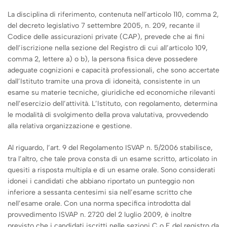
La disciplina di riferimento, contenuta nell’articolo 110, comma 2,
del decreto legislativo 7 settembre 2005, n. 209, recante il
Codice delle assicurazioni private (CAP), prevede che ai fini
dell’iscrizione nella sezione del Registro di cui all’articolo 109,
comma 2, lettere a) o b), la persona fisica deve possedere
adeguate cognizioni e capacità professionali, che sono accertate
dall’Istituto tramite una prova di idoneità, consistente in un
esame su materie tecniche, giuridiche ed economiche rilevanti
nell’esercizio dell’attività. L’Istituto, con regolamento, determina
le modalità di svolgimento della prova valutativa, provvedendo
alla relativa organizzazione e gestione.
Al riguardo, l’art. 9 del Regolamento ISVAP n. 5/2006 stabilisce,
tra l’altro, che tale prova consta di un esame scritto, articolato in
quesiti a risposta multipla e di un esame orale. Sono considerati
idonei i candidati che abbiano riportato un punteggio non
inferiore a sessanta centesimi sia nell’esame scritto che
nell’esame orale. Con una norma specifica introdotta dal
provvedimento ISVAP n. 2720 del 2 luglio 2009, è inoltre
previsto che i candidati iscritti nelle sezioni C o E del registro da