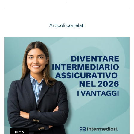
- Procedimenti per
Fissazione dell’aliquota
l'adozione di atti
per il calcolo degli
regolamentari e
oneri di gestione
Articoli correlati
generali dell'IVASS
BLOG