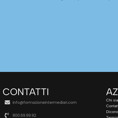
CONTATTI
AZ
Chi si
info@formazioneintermediari.com
Contat
Dicono
800.69.99.92
Termin