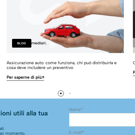
BLOG
Assicurazione auto: come funziona, chi può distribuirla e
O
cosa deve includere un preventivo
P
Per saperne di più
Nome*
oni utili alla tua
li.
E-mail*
siasi momento.