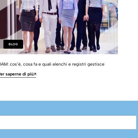
BLOG
AM: cos’è, cosa fa e quali elenchi e registri gestisce
Come 
e bro
er saperne di più
Per s