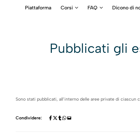
Piattaforma
Corsi
FAQ
Dicono di no
RB
Numero
Intermediari
Verde
800699992
Pubblicati gli 
Sono stati pubblicati, all’interno delle aree private di ciascun
Condividere: