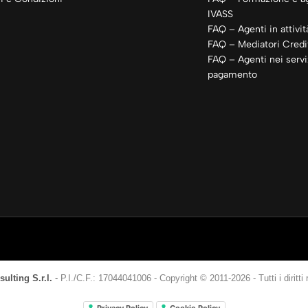
IVASS
FAQ – Agenti in attivit
FAQ – Mediatori Credit
FAQ – Agenti nei servi
pagamento
ulting S.r.l.
-
P.I./C.F.: 17044041006
-
Copyright © 2011-2026 - Tutti i diritti r