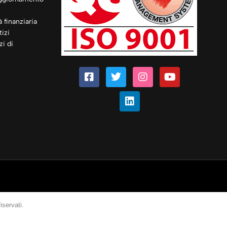
à finanziaria
izi
zi di
iservati.