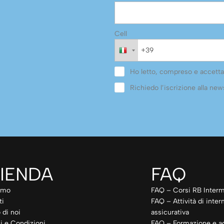
Cell
Ho letto, compreso e accetta
Richiedo l’iscrizione alla news
IENDA
FAQ
amo
FAQ – Corsi RB Interm
ti
FAQ – Attività di inte
 di noi
assicurativa
i e Condizioni
FAQ – Formazione e a