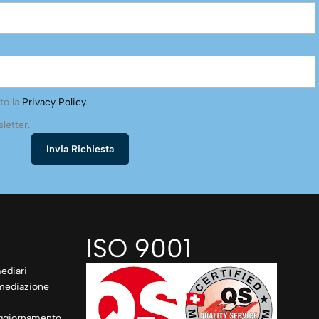
to la
Privacy Policy
.
letter.
ISO 9001
ediari
rmediazione
ggiornamento