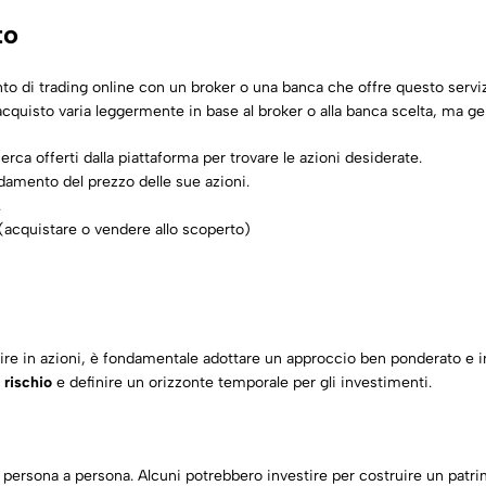
to
conto di trading online con un broker o una banca che offre questo serv
i acquisto varia leggermente in base al broker o alla banca scelta, ma 
cerca offerti dalla piattaforma per trovare le azioni desiderate.
ndamento del prezzo delle sue azioni.
.
 (acquistare o
vendere allo scoperto
)
re in azioni, è fondamentale adottare un approccio ben ponderato e inf
 rischio
e definire un orizzonte temporale per gli investimenti.
 persona a persona. Alcuni potrebbero investire per costruire un patri