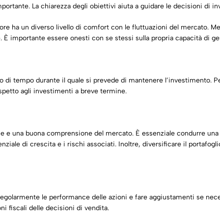
ortante. La chiarezza degli obiettivi aiuta a guidare le decisioni di i
itore ha un diverso livello di comfort con le fluttuazioni del mercato. M
. È importante essere onesti con se stessi sulla propria capacità di ges
odo di tempo durante il quale si prevede di mantenere l’investimento. 
spetto agli investimenti a breve termine.
ne e una buona comprensione del mercato. È essenziale condurre una ri
ziale di crescita e i rischi associati. Inoltre, diversificare il portafogl
egolarmente le performance delle azioni e fare aggiustamenti se necess
 fiscali delle decisioni di vendita.