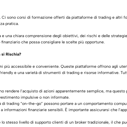
i sono corsi di formazione offerti da piattaforme di trading e altri for
za pratica.
ta e una chiara comprensione degli obiettivi, dei rischi e delle strateg
 finanziario che possa consigliare le scelte più opportune.
 si Rischia?
zioni più accessibile e conveniente. Queste piattaforme offrono agli ute
riendly e una varietà di strumenti di trading e risorse informative. Tut
no rendere l’acquisto di azioni apparentemente semplice, ma questo po
investimento impulsive o non informate.
ilità di trading “on-the-go” possono portare a un comportamento compuls
a informazioni finanziarie sensibili. È importante assicurarsi che l’ap
 lo stesso livello di supporto clienti di un broker tradizionale, il che