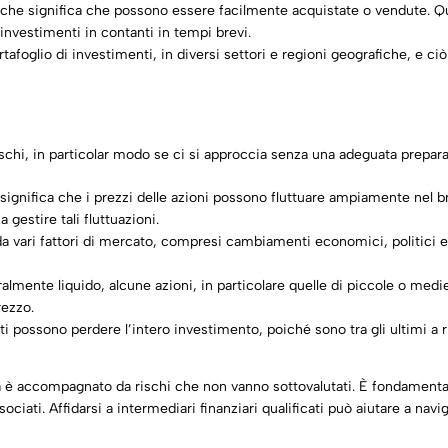
, il che significa che possono essere facilmente acquistate o vendute. 
 investimenti in contanti in tempi brevi.
tafoglio di investimenti, in diversi settori e regioni geografiche, e ciò
 rischi, in particolar modo se ci si approccia senza una adeguata prep
he significa che i prezzi delle azioni possono fluttuare ampiamente nel 
 gestire tali fluttuazioni.
da vari fattori di mercato, compresi cambiamenti economici, politici e
lmente liquido, alcune azioni, in particolare quelle di piccole o med
rezzo.
sti possono perdere l’intero investimento, poiché sono tra gli ultimi a r
a è accompagnato da rischi che non vanno sottovalutati. È fondamenta
ciati. Affidarsi a intermediari finanziari qualificati può aiutare a na