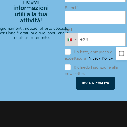
ricevi
informazioni
E-mail*
utili alla tua
attività!
giornamenti, notizie, offerte speciali.
Cell
scrizione è gratuita e puoi annullarla in
qualsiasi momento.
Ho letto, compreso e
accettato la
Privacy Policy
.
Richiedo l’iscrizione alla
newsletter.