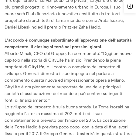
mix equilibrato di servizi pubblici e privati ​, CityLife è uno dei
più grandi progetti di rinnovamento urbano in Europa. Il suo
cuore sarà l’hub finanziario innovativo costituito da tre torri
progettate da architetti di fama mondiale come Arata Isozaki,
Daniel Libeskind ed il premio Pritzker Zaha Hadid.
L’accordo è comunque subordinato all’approvazione dell’autorità
competente. Il closing si terrà nei prossimi giorni.
Alberto Minali, CFO del Gruppo, ha commentato: “Oggi un nuovo
capitolo nella storia di CityLife ha inizio. Prendendo la piena
proprietà di
CityLife
, e il controllo completo del progetto di
sviluppo, Generali dimostra il suo impegno nel portare a
compimento questa nuova ed impressionante opera a Milano.
CityLife è ora pienamente supportata da una delle principali
società di assicurazione del mondo e può contare su ingenti
fonti di finanziamento.”
Lo sviluppo del progetto è sulla buona strada. La Torre Isozaki ha
raggiunto l’altezza massima di 202 metri ed il suo
completamento è previsto per l’inizio del 2015. La costruzione
della Torre Hadid è prevista poco dopo, con la data di fine lavori
fissata per il 2017. Il Gruppo Generali trasferirà in questa struttura