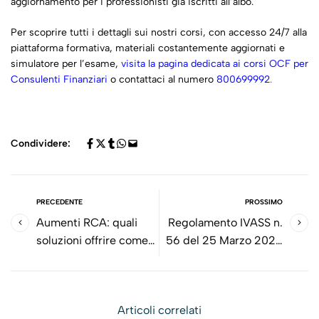
aggiornamento per i professionisti già iscritti all’albo.
Per scoprire tutti i dettagli sui nostri corsi, con accesso 24/7 alla
piattaforma formativa, materiali costantemente aggiornati e
simulatore per l’esame,
visita la pagina dedicata ai corsi OCF per
Consulenti Finanziari
o contattaci al numero
800699992
.
Condividere:
PRECEDENTE
PROSSIMO
Aumenti RCA: quali
Regolamento IVASS n.
soluzioni offrire come
56 del 25 Marzo 2025
intermediario
- Concernente la
assicurativo
disciplina del
indipendente?
certificato di
Articoli correlati
assicurazione e del