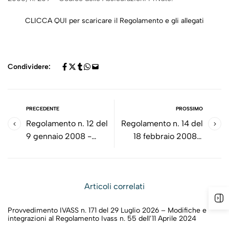
CLICCA QUI per scaricare il Regolamento e gli allegati
Condividere:
PRECEDENTE
PROSSIMO
Regolamento n. 12 del
Regolamento n. 14 del
9 gennaio 2008 -
18 febbraio 2008 -
Personale e
Modifiche statutarie e
attrezzature per la
di attività, trasferimenti
gestione dei sinistri del
di portafoglio, fusioni e
Articoli correlati
ramo assistenza
scissioni 14
Provvedimento IVASS n. 171 del 29 Luglio 2026 – Modifiche e
integrazioni al Regolamento Ivass n. 55 dell’11 Aprile 2024