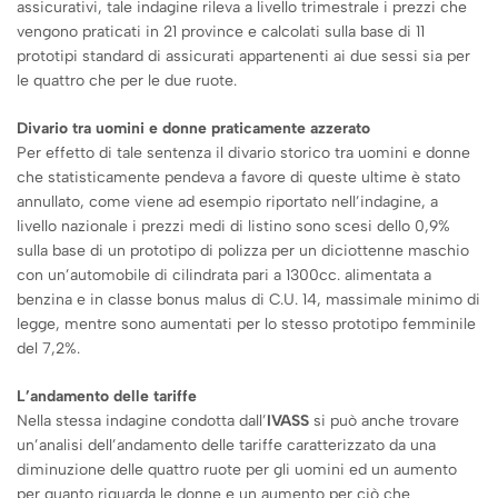
assicurativi, tale indagine rileva a livello trimestrale i prezzi che
vengono praticati in 21 province e calcolati sulla base di 11
prototipi standard di assicurati appartenenti ai due sessi sia per
le quattro che per le due ruote.
Divario tra uomini e donne praticamente azzerato
Per effetto di tale sentenza il divario storico tra uomini e donne
che statisticamente pendeva a favore di queste ultime è stato
annullato, come viene ad esempio riportato nell’indagine, a
livello nazionale i prezzi medi di listino sono scesi dello 0,9%
sulla base di un prototipo di polizza per un diciottenne maschio
con un’automobile di cilindrata pari a 1300cc. alimentata a
benzina e in classe bonus malus di C.U. 14, massimale minimo di
legge, mentre sono aumentati per lo stesso prototipo femminile
del 7,2%.
L’andamento delle tariffe
Nella stessa indagine condotta dall’
IVASS
si può anche trovare
un’analisi dell’andamento delle tariffe caratterizzato da una
diminuzione delle quattro ruote per gli uomini ed un aumento
per quanto riguarda le donne e un aumento per ciò che