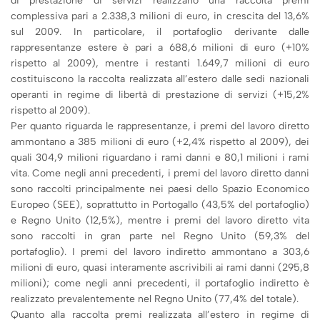
di prestazione di servizi realizzano una raccolta premi
complessiva pari a 2.338,3 milioni di euro, in crescita del 13,6%
sul 2009. In particolare, il portafoglio derivante dalle
rappresentanze estere è pari a 688,6 milioni di euro (+10%
rispetto al 2009), mentre i restanti 1.649,7 milioni di euro
costituiscono la raccolta realizzata all’estero dalle sedi nazionali
operanti in regime di libertà di prestazione di servizi (+15,2%
rispetto al 2009).
Per quanto riguarda le rappresentanze, i premi del lavoro diretto
ammontano a 385 milioni di euro (+2,4% rispetto al 2009), dei
quali 304,9 milioni riguardano i rami danni e 80,1 milioni i rami
vita. Come negli anni precedenti, i premi del lavoro diretto danni
sono raccolti principalmente nei paesi dello Spazio Economico
Europeo (SEE), soprattutto in Portogallo (43,5% del portafoglio)
e Regno Unito (12,5%), mentre i premi del lavoro diretto vita
sono raccolti in gran parte nel Regno Unito (59,3% del
portafoglio). I premi del lavoro indiretto ammontano a 303,6
milioni di euro, quasi interamente ascrivibili ai rami danni (295,8
milioni); come negli anni precedenti, il portafoglio indiretto è
realizzato prevalentemente nel Regno Unito (77,4% del totale).
Quanto alla raccolta premi realizzata all’estero in regime di