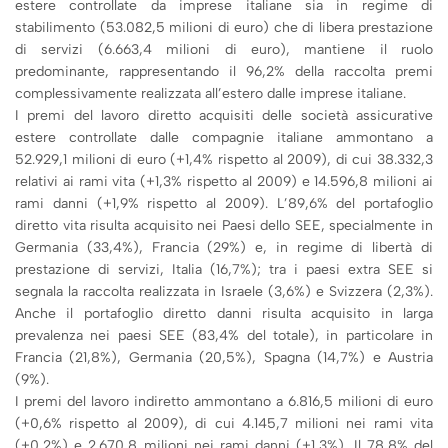
estere controllate da imprese italiane sia in regime di
stabilimento (53.082,5 milioni di euro) che di libera prestazione
di servizi (6.663,4 milioni di euro), mantiene il ruolo
predominante, rappresentando il 96,2% della raccolta premi
complessivamente realizzata all’estero dalle imprese italiane.
I premi del lavoro diretto acquisiti delle società assicurative
estere controllate dalle compagnie italiane ammontano a
52.929,1 milioni di euro (+1,4% rispetto al 2009), di cui 38.332,3
relativi ai rami vita (+1,3% rispetto al 2009) e 14.596,8 milioni ai
rami danni (+1,9% rispetto al 2009). L’89,6% del portafoglio
diretto vita risulta acquisito nei Paesi dello SEE, specialmente in
Germania (33,4%), Francia (29%) e, in regime di libertà di
prestazione di servizi, Italia (16,7%); tra i paesi extra SEE si
segnala la raccolta realizzata in Israele (3,6%) e Svizzera (2,3%).
Anche il portafoglio diretto danni risulta acquisito in larga
prevalenza nei paesi SEE (83,4% del totale), in particolare in
Francia (21,8%), Germania (20,5%), Spagna (14,7%) e Austria
(9%).
I premi del lavoro indiretto ammontano a 6.816,5 milioni di euro
(+0,6% rispetto al 2009), di cui 4.145,7 milioni nei rami vita
(+0,2%) e 2.670,8 milioni nei rami danni (+1,3%). Il 78,8% del