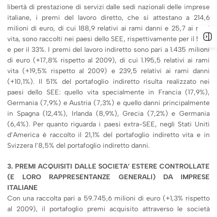
libertà di prestazione di servizi dalle sedi nazionali delle imprese
italiane, i premi del lavoro diretto, che si attestano a 214,6
milioni di euro, di cui 188,9 relativi ai rami danni e 25,7 ai rami
vita, sono raccolti nei paesi dello SEE, rispettivamente per il 59%
e per il 33%. I premi del lavoro indiretto sono pari a 1.435 milioni
di euro (+17,8% rispetto al 2009), di cui 1.195,5 relativi ai rami
vita (+19,5% rispetto al 2009) e 239,5 relativi ai rami danni
(+10,1%). Il 51% del portafoglio indiretto risulta realizzato nei
paesi dello SEE: quello vita specialmente in Francia (17,9%),
Germania (7,9%) e Austria (7,3%) e quello danni principalmente
in Spagna (12,4%), Irlanda (8,9%), Grecia (7,2%) e Germania
(6,4%). Per quanto riguarda i paesi extra-SEE, negli Stati Uniti
d’America è raccolto il 21,1% del portafoglio indiretto vita e in
Svizzera l’8,5% del portafoglio indiretto danni.
3. PREMI ACQUISITI DALLE SOCIETA’ ESTERE CONTROLLATE
(E LORO
RAPPRESENTANZE GENERALI) DA IMPRESE
ITALIANE
Con una raccolta pari a 59.745,6 milioni di euro (+1,3% rispetto
al 2009), il portafoglio premi acquisito attraverso le società