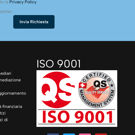
to la
Privacy Policy
.
letter.
ISO 9001
ediari
rmediazione
ggiornamento
à finanziaria
izi
zi di