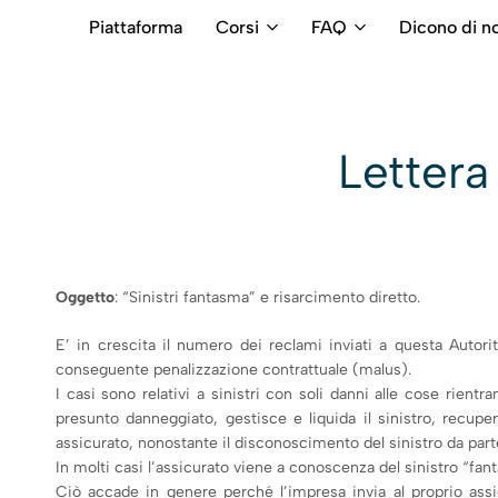
Piattaforma
Corsi
FAQ
Dicono di no
RB
Numero
Intermediari
Verde
800699992
Lettera
Oggetto
: “Sinistri fantasma” e risarcimento diretto.
E’ in crescita il numero dei reclami inviati a questa Autorit
conseguente penalizzazione contrattuale (malus).
I casi sono relativi a sinistri con soli danni alle cose rient
presunto danneggiato, gestisce e liquida il sinistro, recuper
assicurato, nonostante il disconoscimento del sinistro da part
In molti casi l’assicurato viene a conoscenza del sinistro “fant
Ciò accade in genere perché l’impresa invia al proprio ass