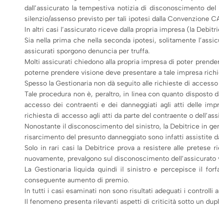
dall’assicurato la tempestiva notizia di disconoscimento de
silenzio/assenso previsto per tali ipotesi dalla Convenzione CAR
In altri casi l’assicurato riceve dalla propria impresa (la Debitr
Sia nella prima che nella seconda ipotesi, solitamente l’ass
assicurati sporgono denuncia per truffa.
Molti assicurati chiedono alla propria impresa di poter prender
poterne prendere visione deve presentare a tale impresa richi
Spesso la Gestionaria non dà seguito alle richieste di accesso
Tale procedura non è, peraltro, in linea con quanto disposto da
accesso dei contraenti e dei danneggiati agli atti delle imp
richiesta di accesso agli atti da parte del contraente o dell’a
Nonostante il disconoscimento del sinistro, la Debitrice in gen
risarcimento del presunto danneggiato sono infatti assistite da
Solo in rari casi la Debitrice prova a resistere alle pretese r
nuovamente, prevalgono sul disconoscimento dell’assicurato v
La Gestionaria liquida quindi il sinistro e percepisce il for
conseguente aumento di premio.
In tutti i casi esaminati non sono risultati adeguati i controll
Il fenomeno presenta rilevanti aspetti di criticità sotto un dupl