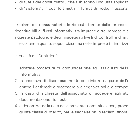
di tutela dei consumatori, che subiscono l’ingiusta applica
di “sistema”, in quanto sinistri in fumus di frode, in assen
I reclami dei consumatori e le risposte fornite dalle impres
riconducibili ai flussi informativi tra imprese e tra imprese 
a queste patologie, e degli inadeguati livelli di controlli e di i
In relazione a quanto sopra, ciascuna delle imprese in indirizz
in qualità di “Debitrice”:
adottare procedure di comunicazione agli assicurati dell’i
informativa;
in presenza di disconoscimento del sinistro da parte dell’
controlli antifrode e procedere alle segnalazioni alle compet
in caso di richiesta dell’assicurato di accedere agli att
documentazione richiesta,
a decorrere dalla data della presente comunicazione, proced
giusta classe di merito, per le segnalazioni o reclami finora r