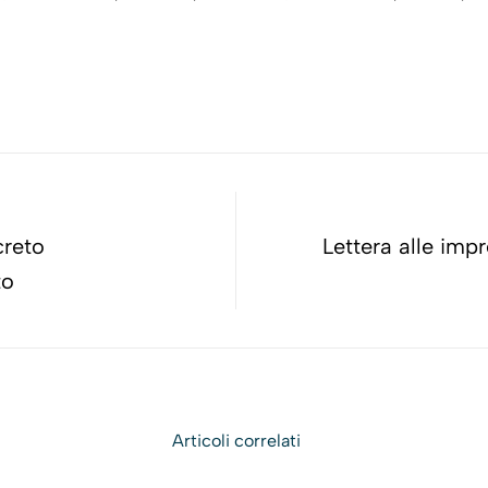
creto
Lettera alle imp
to
Articoli correlati