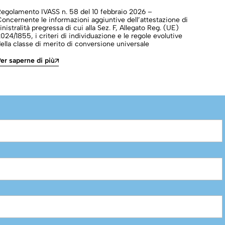
Regolamento IVASS n. 58 del 10 febbraio 2026 –
Regol
oncernente le informazioni aggiuntive dell’attestazione di
Conce
inistralità pregressa di cui alla Sez. F, Allegato Reg. (UE)
30 di
024/1855, i criteri di individuazione e le regole evolutive
titol
ella classe di merito di conversione universale
bilan
er saperne di più
Per s