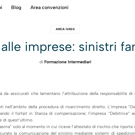
i
Blog
Area convenzioni
AREA IVASS
 alle imprese: sinistri f
di
Formazione Intermediari
à da assicurati che lamentano l’attribuzione della responsabilità di 
ranti nell’ambito della procedura di risarcimento diretto. L’impresa “G
ando il forfait in Stanza di compensazione; l’impresa “Debitrice” add
e di quest’ultimo.
asma” solo al momento in cui riceve l’attestato di rischio che riporta il
icurato la comunicazione del sinistro mediante sistemi di spedizi