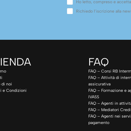
Ho letto, compreso e accetta
Richiedo l’iscrizione alla news
IENDA
FAQ
amo
FAQ – Corsi RB Interm
ti
FAQ – Attività di inte
 di noi
assicurativa
i e Condizioni
FAQ – Formazione e a
IVASS
FAQ – Agenti in attivit
FAQ – Mediatori Credit
FAQ – Agenti nei servi
pagamento