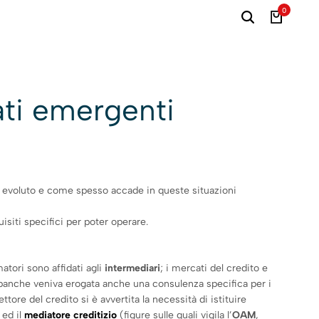
0
ati emergenti
te evoluto e come spesso accade in queste situazioni
siti specifici per poter operare.
atori sono affidati agli
intermediari
; i mercati del credito e
 banche veniva erogata anche una consulenza specifica per i
tore del credito si è avvertita la necessità di istituire
ed il
mediatore creditizio
(figure sulle quali vigila l’
OAM
,