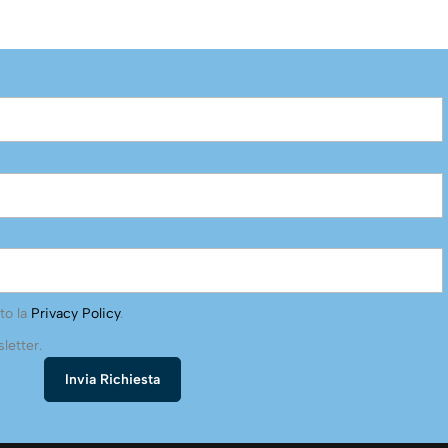
to la
Privacy Policy
.
letter.