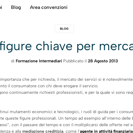
i
Blog
Area convenzioni
BLOG
 figure chiave per merc
di
Formazione Intermediari
Pubblicato il
28 Agosto 2013
 importanza che per richiesta, il mercato dei servizi si è notevolmen
to il consumatore con chi deve erogare il servizio.
no continuamente richiesti professionisti, e per la quale vi sono requi
tinui mutamenti economici e tecnologici, i ruoli di guida per i consum
te queste figure professionali. Un tempo ad esempio all’interno delle
i”, con il passare del tempo e con il moltiplicarsi delle offerte nel set
ulenza e alla
mediazione creditizia
, come l’
agente in attività finanziaria