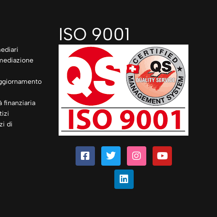
ISO 9001
ediari
rmediazione
ggiornamento
à finanziaria
izi
zi di