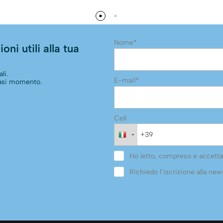
Nome*
oni utili alla tua
li.
E-mail*
siasi momento.
Cell
Ho letto, compreso e accetta
Richiedo l’iscrizione alla news