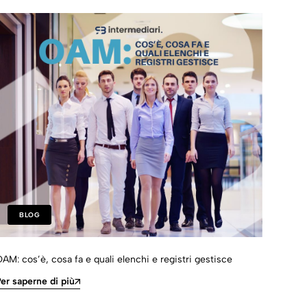
BLOG
AM: cos’è, cosa fa e quali elenchi e registri gestisce
Come 
e bro
er saperne di più
Per s