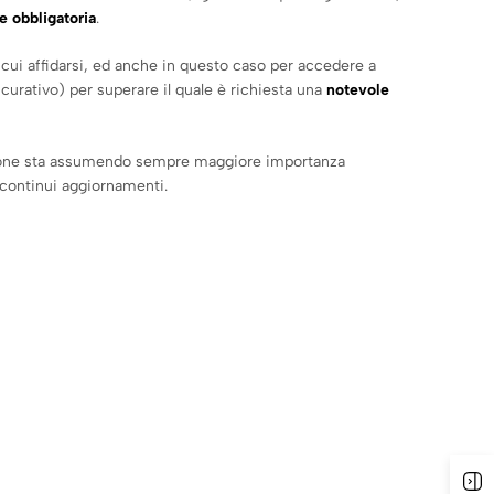
e obbligatoria
.
a cui affidarsi, ed anche in questo caso per accedere a
sicurativo) per superare il quale è richiesta una
notevole
azione sta assumendo sempre maggiore importanza
i continui aggiornamenti.
A