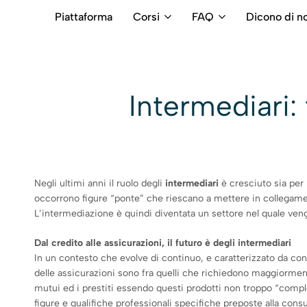
Piattaforma
Corsi
FAQ
Dicono di no
RB
Numero
Intermediari
Verde
800699992
Intermediari:
Negli ultimi anni il ruolo degli
intermediari
è cresciuto sia per
occorrono figure “ponte” che riescano a mettere in collegamen
L’intermediazione è quindi diventata un settore nel quale vengo
Dal credito alle assicurazioni, il futuro è degli intermediari
In un contesto che evolve di continuo, e caratterizzato da con
delle assicurazioni sono fra quelli che richiedono maggiormen
mutui ed i prestiti essendo questi prodotti non troppo “compless
figure e qualifiche professionali specifiche preposte alla cons