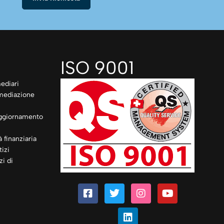
ISO 9001
ediari
rmediazione
ggiornamento
à finanziaria
izi
zi di