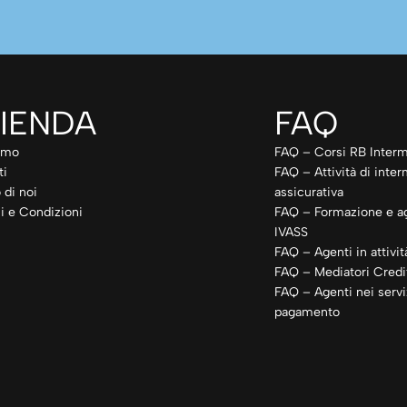
IENDA
FAQ
amo
FAQ – Corsi RB Interm
ti
FAQ – Attività di inte
 di noi
assicurativa
i e Condizioni
FAQ – Formazione e a
IVASS
FAQ – Agenti in attivit
FAQ – Mediatori Credit
FAQ – Agenti nei servi
pagamento