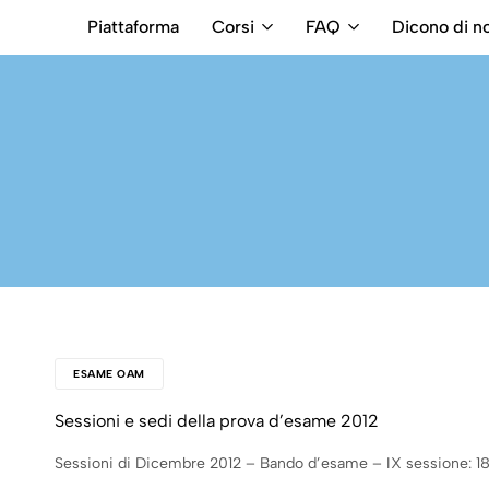
Piattaforma
Corsi
FAQ
Dicono di no
RB
Numero
Intermediari
Verde
800699992
ESAME OAM
Sessioni e sedi della prova d’esame 2012
Sessioni di Dicembre 2012 – Bando d’esame – IX sessione: 18