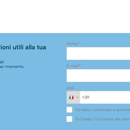
Nome*
oni utili alla tua
li.
E-mail*
siasi momento.
Cell
Ho letto, compreso e accetta
Richiedo l’iscrizione alla news