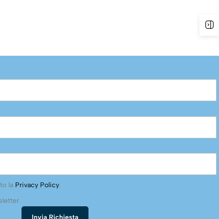
to la
Privacy Policy
.
letter.