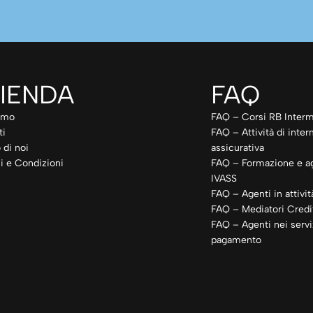
IENDA
FAQ
amo
FAQ – Corsi RB Interm
ti
FAQ – Attività di inte
 di noi
assicurativa
i e Condizioni
FAQ – Formazione e a
IVASS
FAQ – Agenti in attivit
FAQ – Mediatori Credit
FAQ – Agenti nei servi
pagamento