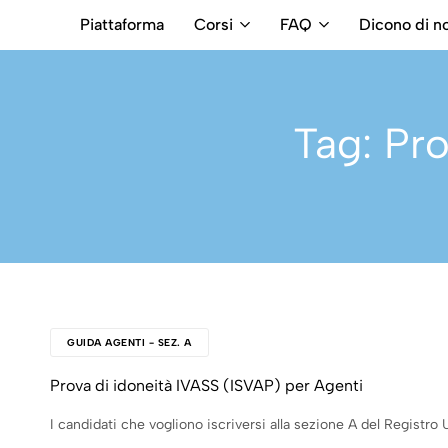
Piattaforma
Corsi
FAQ
Dicono di no
RB
Numero
Intermediari
Verde
800699992
Tag:
Pro
GUIDA AGENTI - SEZ. A
Prova di idoneità IVASS (ISVAP) per Agenti
I candidati che vogliono iscriversi alla sezione A del Registr