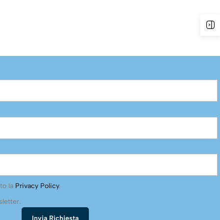
to la
Privacy Policy
.
letter.