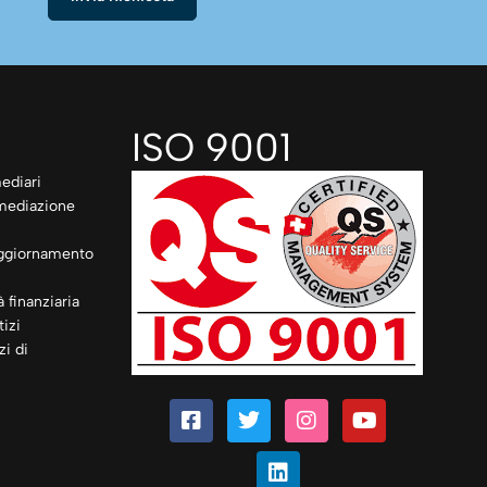
ISO 9001
ediari
rmediazione
ggiornamento
à finanziaria
izi
zi di