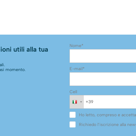
Nome*
oni utili alla tua
li.
E-mail*
siasi momento.
Cell
Ho letto, compreso e accetta
Richiedo l’iscrizione alla news