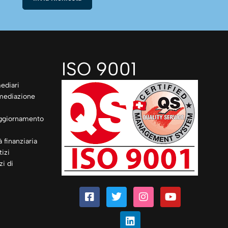
ISO 9001
ediari
rmediazione
ggiornamento
à finanziaria
izi
zi di