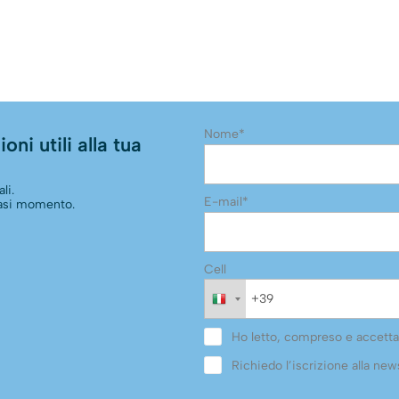
Nome*
oni utili alla tua
li.
E-mail*
siasi momento.
Cell
Ho letto, compreso e accetta
Richiedo l’iscrizione alla news