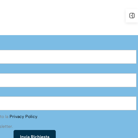
to la
Privacy Policy
.
letter.