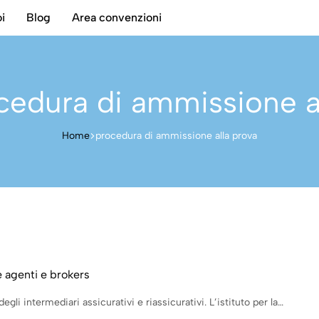
i
Blog
Area convenzioni
cedura di ammissione a
Home
procedura di ammissione alla prova
 agenti e brokers
egli intermediari assicurativi e riassicurativi. L’istituto per la…