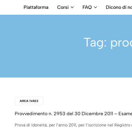
Piattaforma
Corsi
FAQ
Dicono di no
RB
Numero
Intermediari
Verde
800699992
Tag:
pro
AREA IVASS
Provvedimento n. 2953 del 30 Dicembre 2011 – Esame
Prova di idoneità, per l’anno 2011, per l’iscrizione nel Registro d