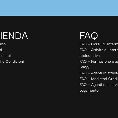
IENDA
FAQ
amo
FAQ – Corsi RB Interm
ti
FAQ – Attività di inte
 di noi
assicurativa
i e Condizioni
FAQ – Formazione e a
IVASS
FAQ – Agenti in attivit
FAQ – Mediatori Credit
FAQ – Agenti nei servi
pagamento