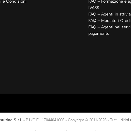
i e Condizioni
FAQ – Formazione e a
IVASS
FAQ – Agenti in attivit
FAQ – Mediatori Credit
FAQ – Agenti nei servi
pagamento
ulting S.r.l.
-
P.I./C.F.: 17044041006
-
Copyright © 2011-2026 - Tutti i diritti r