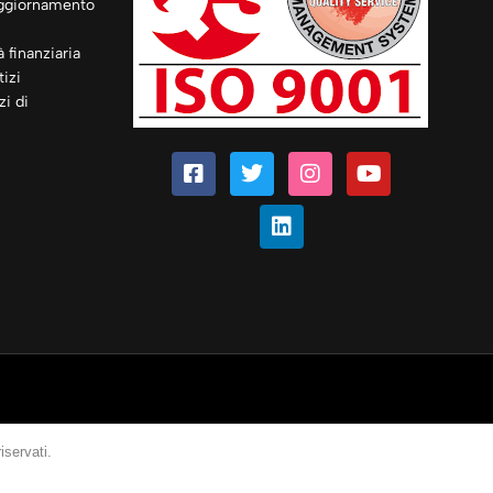
ggiornamento
à finanziaria
izi
zi di
iservati.