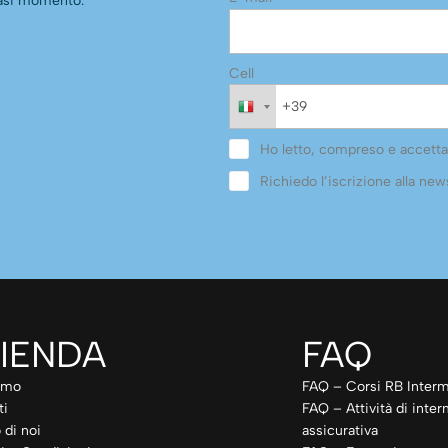
siasi momento.
Cell
Ho letto, compreso e accetta
Richiedo l’iscrizione alla news
IENDA
FAQ
amo
FAQ – Corsi RB Interm
ti
FAQ – Attività di inte
 di noi
assicurativa