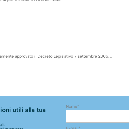
tivamente approvato il Decreto Legislativo 7 settembre 2005,…
Nome*
oni utili alla tua
li.
E-mail*