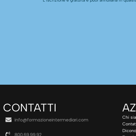
L’iscrizione è gratuita e puoi annullarla in qual
CONTATTI
AZ
Chi si
info@formazioneintermediari.com
Contat
Dicono
800.69.99.92