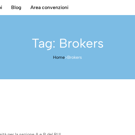
i
Blog
Area convenzioni
Tag:
Brokers
Home
Brokers
eità per la sezione A e B del RUI…