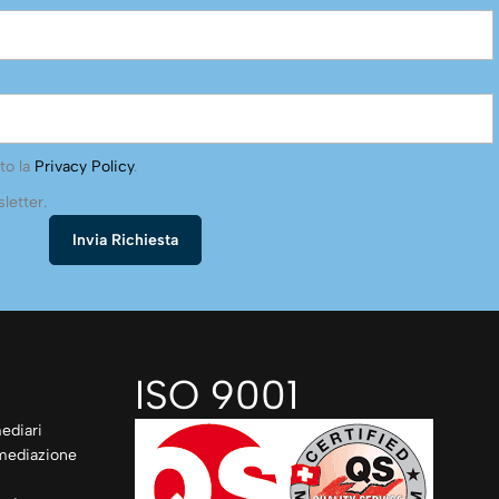
to la
Privacy Policy
.
letter.
ISO 9001
ediari
rmediazione